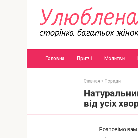
Перейти
к
контенту
Головна
Притчі
Молитви
Главная
»
Поради
Натуральний
від усіх хво
Розповімо вам