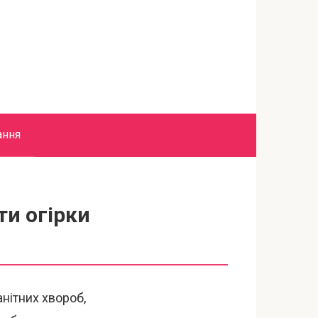
ання
ти огірки
нітних хвороб,