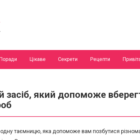
Поради
Цікаве
Секрети
Рецепти
Привіт
 засіб, який допоможе вберег
роб
 одну таємницю, яка допоможе вам позбутися різнома