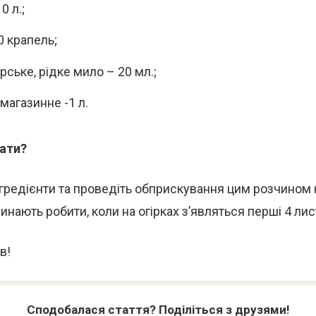
0 л.;
0 крапель;
рське, рідке мило – 20 мл.;
магазинне -1 л.
ати?
нгредієнти та проведіть обприскування цим розчином к
нають робити, коли на огірках з’являться перші 4 лис
в!
Сподобалася стаття? Поділіться з друзями!