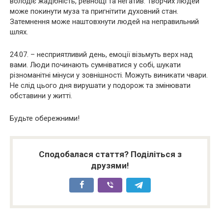
володіє жадібність, ревнощі та негатив. Творчих людей
може покинути муза та пригнітити духовний стан.
Затемнення може наштовхнути людей на неправильний
шлях.
24.07. – несприятливий день, емоції візьмуть верх над
вами. Люди починають сумніватися у собі, шукати
різноманітні мінуси у зовнішності. Можуть виникати чвари.
Не слід цього дня вирушати у подорож та змінювати
обставини у житті.
Будьте обережними!
Сподобалася стаття? Поділіться з
друзями!