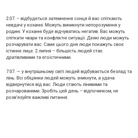
2.07. – відбудеться затемнення сонця й вас спіткають
невдачі у коханні. Можуть виникнути непорозуміння у
родині. У коханні буде відчуватись негатив. Вас можуть
спіткати чвари та конфліктні ситуації. Деякі люди можуть
розчарувати вас. Саме цього дня люди покажуть своє
істинне лице. 2 липня – більшість людей стає
дратівливими та егоїстичними.
7.07. — у внутрішньому світі людей відбувається безлад та
лінь. Всі обіцянки людей можуть зникнути, а удача
відвернутися від вас. Люди стають лінивими та
розчарованими. Зробіть цей день – відпочинком, не
розв’язуйте важливі питання.