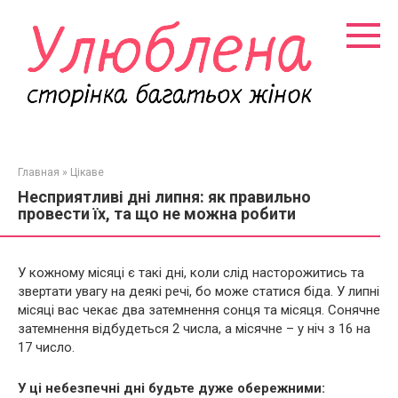
Перейти
к
контенту
Главная
»
Цікаве
Несприятливі дні липня: як правильно
провести їх, та що не можна робити
У кожному місяці є такі дні, коли слід насторожитись та
звертати увагу на деякі речі, бо може статися біда. У липні
місяці вас чекає два затемнення сонця та місяця. Сонячне
затемнення відбудеться 2 числа, а місячне – у ніч з 16 на
17 число.
У ці небезпечні дні будьте дуже обережними: