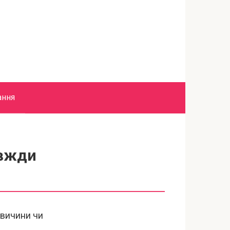
ання
авжди
овичини чи