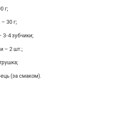
0 г;
– 30 г;
– 3-4 зубчики;
 – 2 шт.;
етрушка;
рець (за смаком).