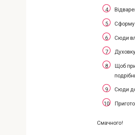
Відваре
Сформув
Сюди вл
Духовку 
Щоб при
подрібн
Сюди до
Пригото
Смачного!