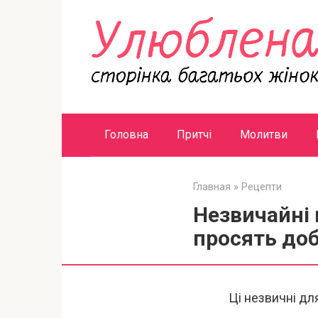
Перейти
к
контенту
Головна
Притчі
Молитви
Главная
»
Рецепти
Незвичайні 
просять до
Ці незвичні дл