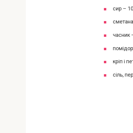
сир – 10
сметана 
часник 
помідори
кріп і п
сіль, пе