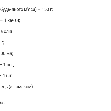
будь-якого м’яса) – 150 г;
– 1 качан;
а олія
 г;
100 мл;
 1 шт.;
 1 шт.;
рець (за смаком).
»: