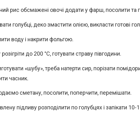
ний рис обсмажені овочі додати у фарш, посолити та 
ати голубці, деко змастити олією, викласти готові гол
ити воду і накрити фольгою.
розігріти до 200 °С, готувати страву півгодини.
готувати «шубу», треба натерти сир, порізати помідори
ити часник.
даємо сметану, посолити, поперчити, перемішати.
влену підливу розподілити по голубцях і запікати 10-1