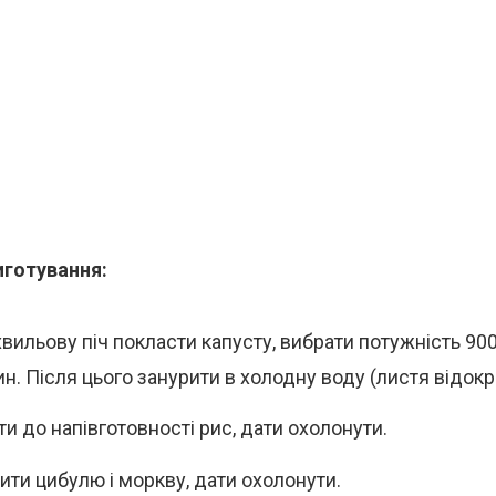
иготування:
вильову піч покласти капусту, вибрати потужність 900 
ин. Після цього занурити в холодну воду (листя відок
ти до напівготовності рис, дати охолонути.
ти цибулю і моркву, дати охолонути.