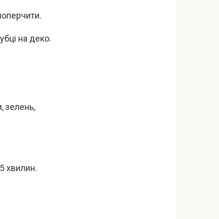
поперчити.
убці на деко.
, зелень,
5 хвилин.