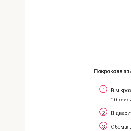
Покрокове пр
В мікрох
10 хвил
Відвари
Обсмажи