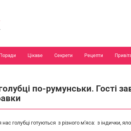
Поради
Цікаве
Секрети
Рецепти
Привіт
голубці по-румунськи. Гості з
бавки
я нас голубці готуються з різного м’яса: з індички, ял