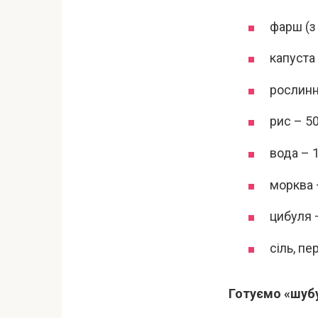
фарш (з 
капуста 
рослинн
рис – 50
вода – 
морква –
цибуля –
сіль, пе
Готуємо «шубу