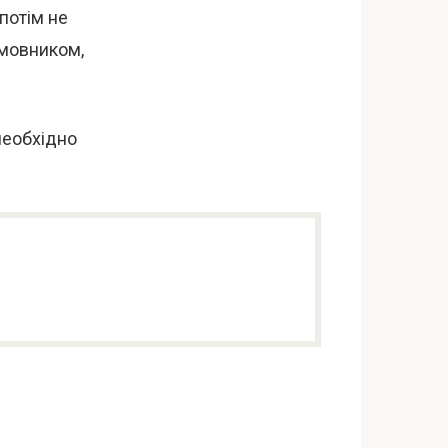
потім не
змовником,
необхідно