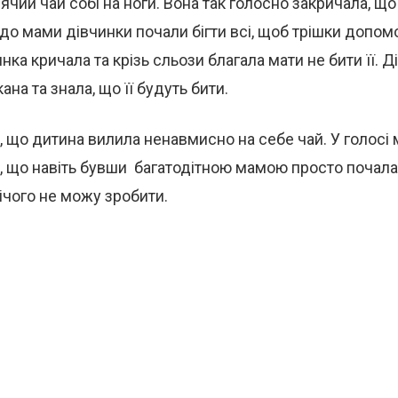
ячий чай собі на ноги. Вона так голосно закричала, щ
 до мами дівчинки почали бігти всі, щоб трішки допомо
нка кричала та крізь сльози благала мати не бити її. Д
ана та знала, що її будуть бити.
, що дитина вилила ненавмисно на себе чай. У голосі 
й, що навіть бувши багатодітною мамою просто почала
нічого не можу зробити.