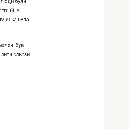
о люди були
гти їй. А
івчинка була
малечі був
 лити сльози