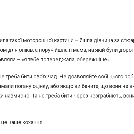
чила такої моторошної картини – йшла дівчина за стюа
 для опіків, а поруч йшла її мама, на якій були дорогі
овляла – «я тебе попереджала, обережніше».
е треба бити своїх чад. Не дозволяйте собі цього роби
мали погану оцінку, або якщо ви бачите, що вони не вч
и навмисно. Та не треба бити через незграбність, вон
 це наше кохання.