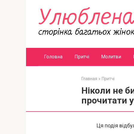
Перейти
к
контенту
Головна
Притчі
Молитви
Главная
»
Притчі
Ніколи не би
прочитати у
Ця подія відбу