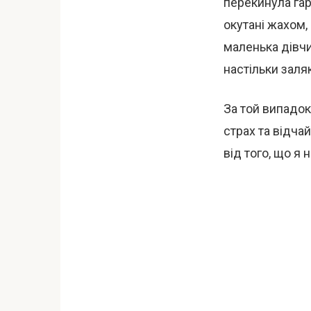
перекинула гар
окутані жахом,
маленька дівчи
настільки заляк
За той випадок
страх та відча
від того, що я 