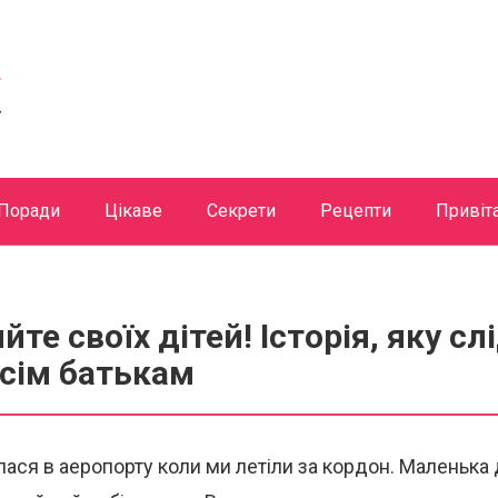
Поради
Цікаве
Секрети
Рецепти
Привіт
йте своїх дітей! Історія, яку сл
сім батькам
лася в аеропорту коли ми летіли за кордон. Маленька