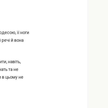
рдесою, її ноги
 речі й вона
ти, навіть,
ать та не
и в цьому не