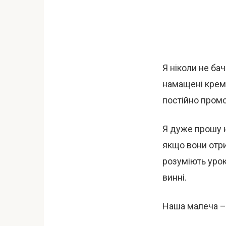
Я ніколи не ба
намащені кремом
постійно пром
Я дуже прошу н
якщо вони отри
розуміють урок
винні.
Наша малеча –