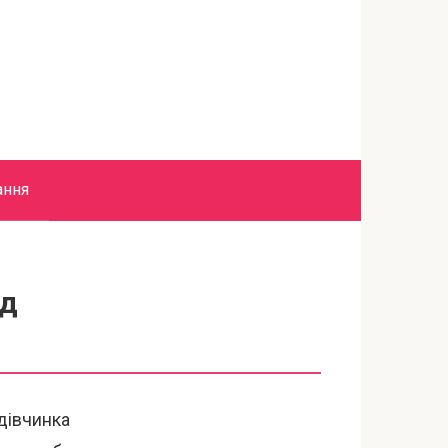
ання
ід
 дівчинка