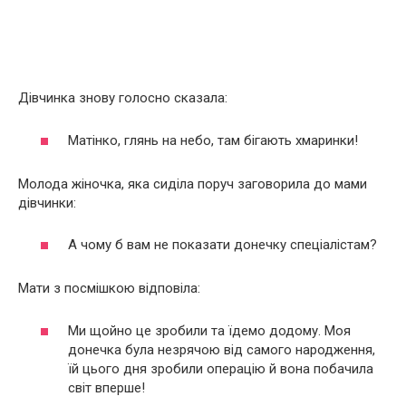
Дівчинка знову голосно сказала:
Матінко, глянь на небо, там бігають хмаринки!
Молода жіночка, яка сиділа поруч заговорила до мами
дівчинки:
А чому б вам не показати донечку спеціалістам?
Мати з посмішкою відповіла:
Ми щойно це зробили та їдемо додому. Моя
донечка була незрячою від самого народження,
їй цього дня зробили операцію й вона побачила
світ вперше!