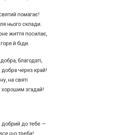
 святий помагає!
ля нього склади.
рне життя посилає,
горя й біди.
добра, благодаті,
й добра через край!
ну, на святі
м хорошим згадай!
 добрий до тебе —
 все що треба!