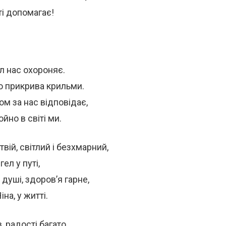
ті допомагає!
л нас охороняє.
о прикрива крильми.
ом за нас відповідає,
йно в світі ми.
вій, світлий і безхмарний,
ел у путі,
 душі, здоров’я гарне,
іна, у житті.
 радості багато,