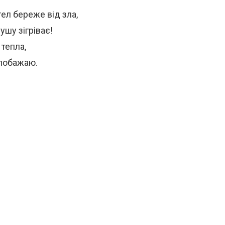
ел береже від зла,
ушу зігріває!
 тепла,
 побажаю.