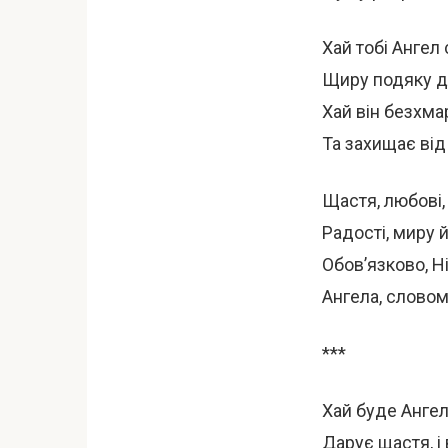
Хай тобі Ангел
Щиру подяку д
Хай він безхма
Та захищає від 
Щастя, любові, 
Радості, миру 
Обов’язково, Ні
Ангела, слово
***
Хай буде Ангел
Дарує щастя, і