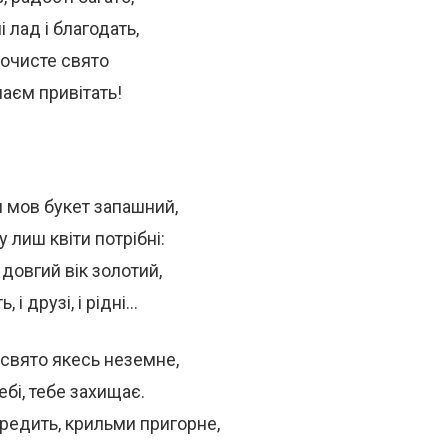
 лад і благодать,
рочисте свято
аєм привітать!
 мов букет запашний,
у лиш квіти потрібні:
 довгий вік золотий,
ь, і друзі, і рідні…
свято якесь неземне,
небі, тебе захищає.
редить, крильми пригорне,