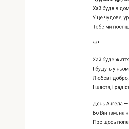
Хай буде в домі
У це чудове, у
Тебе ми поспіш
***
Хай буде життя
І будуть у ньом
Любов і добро,
І щастя, і радіст
День Ангела — 
Бо Він там, на 
Про щось попе