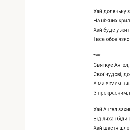
Хай доленьку 
На ніжних крил
Хай буде у жит
І все обов’язк
***
Святкує Ангел,
Свої чудові, до
А ми вітаєм нин
З прекрасним, 
Хай Ангел захи
Від лиха і біди 
Хай щастя шле