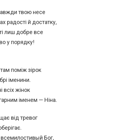
завжди твою несе
ах радості й достатку,
ті лиш добре все
ово у порядку!
 там поміж зірок
брі іменини.
і всіх жінок
гарним іменем — Ніна.
щає від тревог
оберігає.
 всемилостивый Бог,