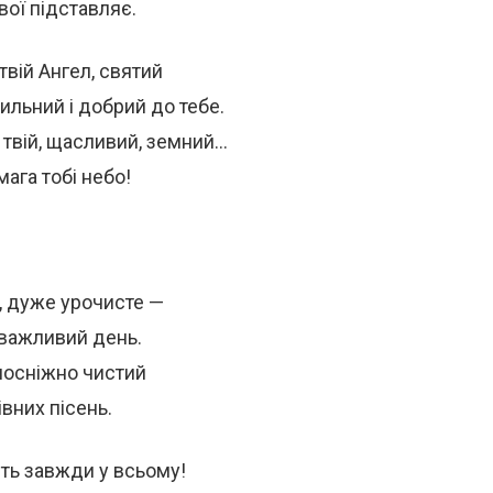
свої підставляє.
 твій Ангел, святий
ильний і добрий до тебе.
 твій, щасливий, земний…
омага тобі небо!
, дуже урочисте —
 важливий день.
ілосніжно чистий
івних пісень.
ить завжди у всьому!