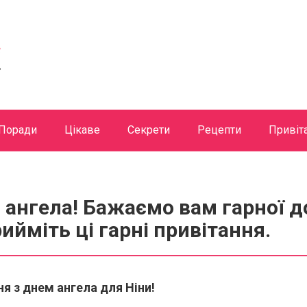
Поради
Цікаве
Секрети
Рецепти
Привіт
м ангела! Бажаємо вам гарної до
ийміть ці гарні привітання.
ня з днем ангела для Ніни!