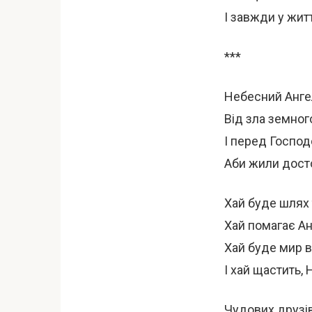
І завжди у жит
***
Небесний Анге
Від зла земног
І перед Господ
Аби жили досто
Хай буде шлях т
Хай помагає Анг
Хай буде мир в
І хай щастить, Н
Чудових друзів,