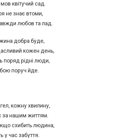
 мов квітучий сад.
я не знає втоми,
 завжди любов та лад.
жина добра буде,
щасливий кожен день,
ь поряд рідні люди,
обою поруч йде.
ел, кожну хвилину,
є за нашим життям.
якщо схибить людина,
 у час забуття.