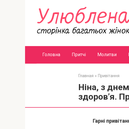
Перейти
к
контенту
Головна
Притчі
Молитви
Главная
»
Привітання
Ніна, з дне
здоров’я. Пр
Гарні привітан