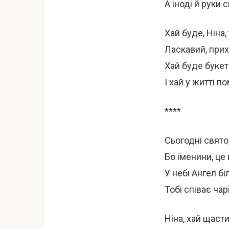
А іноді й руки 
Хай буде, Ніна,
Ласкавий, прих
Хай буде букет
І хай у житті п
****
Сьогодні свято
Бо іменини, це
У небі Ангел б
Тобі співає чар
Ніна, хай щаст