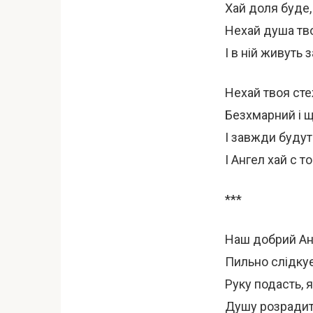
Хай доля буде,
Нехай душа тво
І в ній живуть
Нехай твоя сте
Безхмарний і 
І завжди будут
І Ангел хай с т
***
Наш добрий Анг
Пильно слідку
Руку подасть, 
Душу розрадить