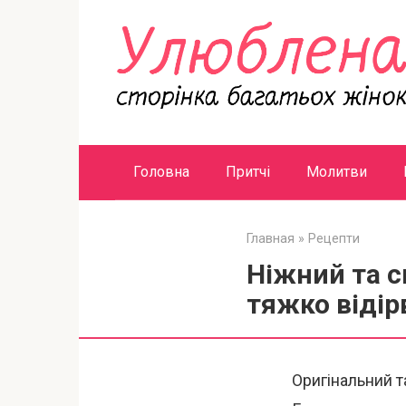
Перейти
к
контенту
Головна
Притчі
Молитви
Главная
»
Рецепти
Ніжний та с
тяжко відір
Оригінальний т