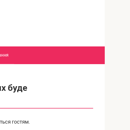
ання
их буде
ться гостям.