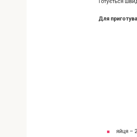
Готується швид
Для приготува
яйця – 2