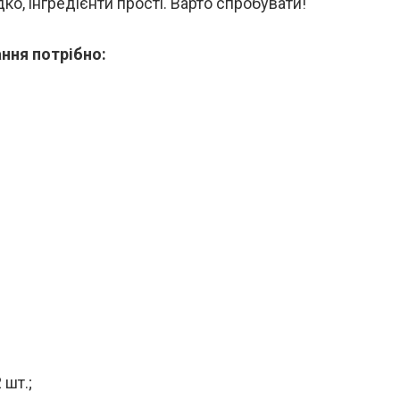
ко, інгредієнти прості. Варто спробувати!
ння потрібно:
 шт.;