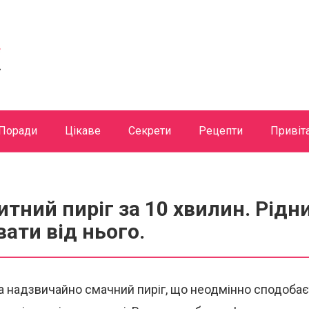
Поради
Цікаве
Секрети
Рецепти
Привіт
итний пиріг за 10 хвилин. Рідн
вати від нього.
а надзвичайно смачний пиріг, що неодмінно сподобає