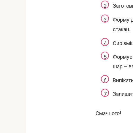
Заготов
Форму д
стакан.
Сир змі
Формуєм
шар – в
Випікати
Залишит
Смачного!