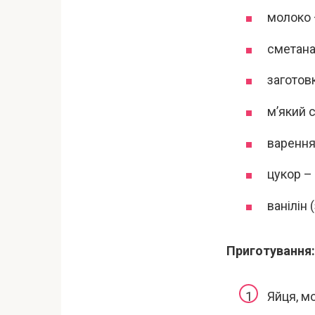
молоко 
сметана 
заготовк
м’який с
варення 
цукор – 
ванілін 
Приготування:
Яйця, мо