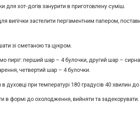
ки для хот-догів занурити в приготовлену суміш.
ля випічки застелити пергаментним папером, постави
шати зі сметаною та цукром.
о пиріг: перший шар – 4 булочки, другий шар – сирна 
арення, четвертий шар – 4 булочки.
 в духовці при температурі 180 градусів 40 хвилин до
и в формі до охолодження, вийняти та задекорувати.