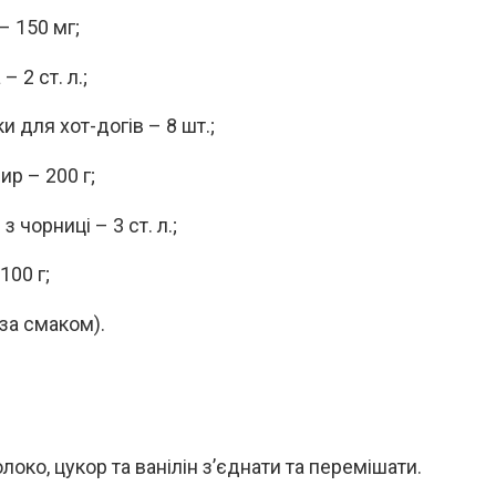
– 150 мг;
– 2 ст. л.;
и для хот-догів – 8 шт.;
ир – 200 г;
з чорниці – 3 ст. л.;
100 г;
(за смаком).
локо, цукор та ванілін з’єднати та перемішати.