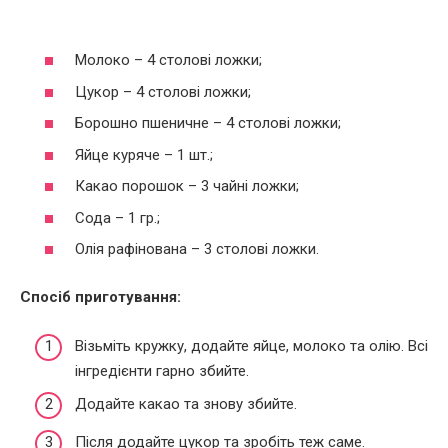
Молоко – 4 столові ложки;
Цукор – 4 столові ложки;
Борошно пшеничне – 4 столові ложки;
Яйце куряче – 1 шт.;
Какао порошок – 3 чайні ложки;
Сода – 1 гр.;
Олія рафінована – 3 столові ложки.
Спосіб приготування:
Візьміть кружку, додайте яйце, молоко та олію. Всі
інгредієнти гарно збийте.
Додайте какао та знову збийте.
Після додайте цукор та зробіть теж саме.