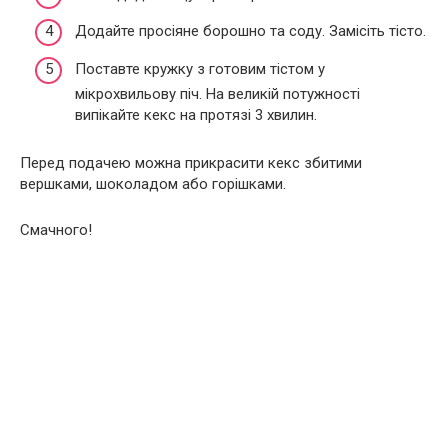
Додайте просіяне борошно та соду. Замісіть тісто.
Поставте кружку з готовим тістом у
мікрохвильову піч. На великій потужності
випікайте кекс на протязі 3 хвилин.
Перед подачею можна прикрасити кекс збитими
вершками, шоколадом або горішками.
Смачного!