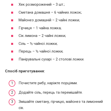
Хек розморожений – 3 шт.;
Сметана домашня – 6 чайних ложок;
Майонез домашній – 2 чайні ложки;
Гірчиця – 1 чайна ложка;
Сік лимона – 2 чайні ложки;
Сіль – ½ чайної ложки;
Перець – ½ чайної ложки;
Панірувальні сухарі – 2 столові ложки.
Спосіб приготування:
Почистите рибу, наріжте порціями.
Додайте сіль, перець та перемішайте.
Змішайте сметану, гірчицю, майонез та лимонний
сік.