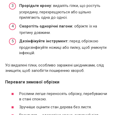
Прорідьте крону:
видаліть гілки, що ростуть
усередину, перехрещуються або щільно
прилягають одна до одної.
Скоротіть однорічні пагони:
обріжте їх на
третину довжини.
Дезінфікуйте інструмент:
перед обрізкою
продезінфікуйте ножиці або пилку, щоб уникнути
інфекцій.
Усі видалені гілки, особливо заражені шкідниками, слід
знищити, щоб запобігти поширенню хвороб.
Переваги зимової обрізки
Рослини легше переносять обрізку, перебуваючи
в стані спокою.
Зручніше оцінити стан дерева без листя.