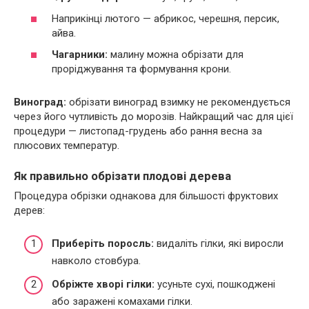
Наприкінці лютого — абрикос, черешня, персик,
айва.
Чагарники:
малину можна обрізати для
проріджування та формування крони.
Виноград:
обрізати виноград взимку не рекомендується
через його чутливість до морозів. Найкращий час для цієї
процедури — листопад-грудень або рання весна за
плюсових температур.
Як правильно обрізати плодові дерева
Процедура обрізки однакова для більшості фруктових
дерев:
Приберіть поросль:
видаліть гілки, які виросли
навколо стовбура.
Обріжте хворі гілки:
усуньте сухі, пошкоджені
або заражені комахами гілки.