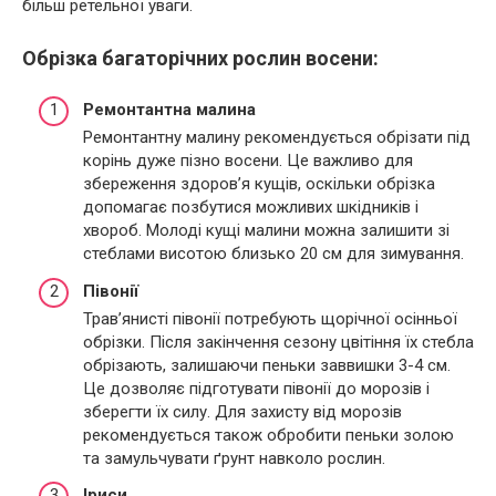
більш ретельної уваги.
Обрізка багаторічних рослин восени:
Ремонтантна малина
Ремонтантну малину рекомендується обрізати під
корінь дуже пізно восени. Це важливо для
збереження здоров’я кущів, оскільки обрізка
допомагає позбутися можливих шкідників і
хвороб. Молоді кущі малини можна залишити зі
стеблами висотою близько 20 см для зимування.
Півонії
Трав’янисті півонії потребують щорічної осінньої
обрізки. Після закінчення сезону цвітіння їх стебла
обрізають, залишаючи пеньки заввишки 3-4 см.
Це дозволяє підготувати півонії до морозів і
зберегти їх силу. Для захисту від морозів
рекомендується також обробити пеньки золою
та замульчувати ґрунт навколо рослин.
Іриси