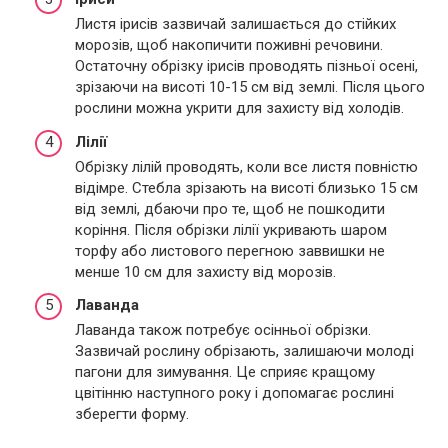
Листя ірисів зазвичай залишається до стійких
морозів, щоб накопичити поживні речовини.
Остаточну обрізку ірисів проводять пізньої осені,
зрізаючи на висоті 10-15 см від землі. Після цього
рослини можна укрити для захисту від холодів.
Лілії
Обрізку лілій проводять, коли все листя повністю
відімре. Стебла зрізають на висоті близько 15 см
від землі, дбаючи про те, щоб не пошкодити
коріння. Після обрізки лілії укривають шаром
торфу або листового перегною заввишки не
менше 10 см для захисту від морозів.
Лаванда
Лаванда також потребує осінньої обрізки.
Зазвичай рослину обрізають, залишаючи молоді
пагони для зимування. Це сприяє кращому
цвітінню наступного року і допомагає рослині
зберегти форму.