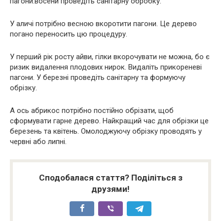
пагони.восени проведіть санітарну обробку.
У аличі потрібно весною вкоротити пагони. Це дерево
погано переносить цю процедуру.
У перший рік росту айви, гілки вкорочувати не можна, бо є
ризик видалення плодових нирок. Видаліть прикореневі
пагони. У березні проведіть санітарну та формуючу
обрізку.
А ось абрикос потрібно постійно обрізати, щоб
сформувати гарне дерево. Найкращий час для обрізки це
березень та квітень. Омолоджуючу обрізку проводять у
червні або липні.
Сподобалася стаття? Поділіться з
друзями!