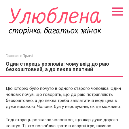
Перейти
к
контенту
Главная
»
Притчі
Один старець розповів: чому вхід до раю
безкоштовний, а до пекла платний
Цю історію було почуто в одного старого чоловіка. Один
чоловік почув, що говорять, що до раю потрапляють
безкоштовно, а до пекла треба заплатити й іноді ціна є
дуже високою. Чоловік був у нерозумінні, як це можливо.
Тоді старець розказав чоловікові, що жар дуже дорого
коштує. Ті, хто полюбляє грати в азартні ігри, вживає