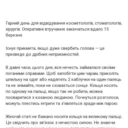
Гарний день для відвідування косметологів, стоматологів,
хірургів. Оперативні втручання закінчаться вдало 15
березня.
Існує прикмета, якщо дуже свербить голова — це
призведе до дрібних неприємностей.
В давні часи, цього дня, вся нечесть займалася своїми
поганими справами. Щоб запобігти цим чарам, приколіть
шпильку на одяг або надягніть 2 каблучки на один палець
та не знімайте, поки не сховається сонце. Кільця носять
по одному на пальці, якщо так не робити, можна
посваритися з коханою людиною. Почнуться розголоси,
можуть плестись інтриги та з’являться зради між парою.
Жіночій статі не бажано носити кільця на великому пальці.
Це свідчить про зв’язок з нечистою силою. Не знаючи