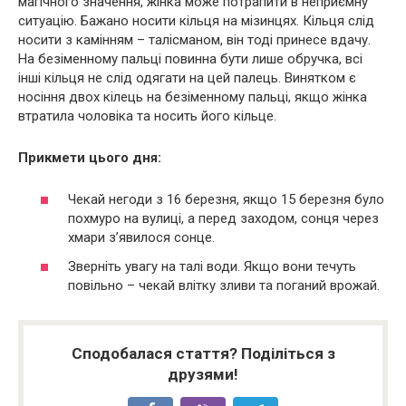
магічного значення, жінка може потрапити в неприємну
ситуацію. Бажано носити кільця на мізинцях. Кільця слід
носити з камінням – талісманом, він тоді принесе вдачу.
На безіменному пальці повинна бути лише обручка, всі
інші кільця не слід одягати на цей палець. Винятком є
носіння двох кілець на безіменному пальці, якщо жінка
втратила чоловіка та носить його кільце.
Прикмети цього дня:
Чекай негоди з 16 березня, якщо 15 березня було
похмуро на вулиці, а перед заходом, сонця через
хмари з’явилося сонце.
Зверніть увагу на талі води. Якщо вони течуть
повільно – чекай влітку зливи та поганий врожай.
Сподобалася стаття? Поділіться з
друзями!