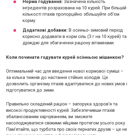
Норма годування:
Зазначена кількість
інгредієнтів розрахована на 10 курей. При більшій
кількості птахів пропорційно збільшуйте об’єм
корму.
Додаткові добавки:
В осінньо-зимовий період
корисно додавати в корм сіль (3 г на 10 курей) та
дріжджі для збагачення раціону вітамінами.
Коли починати годувати курей осінньою мішанкою?
Оптимальний час для введення нової кормової суміші –
за кілька тижнів до настання стійких холодів. Це
дозволить організму птахів адаптуватися до нових умов і
підготуватися до зими.
Правильно складений раціон – запорука здоров’я та
високої продуктивності курей. Забезпечивши птахів
збалансованим харчуванням, ви зможете
насолоджуватися свіжими яйцями протягом усього року.
Пам’ятайте, що турбота про своїх пернатих друзів – це не