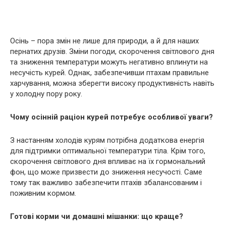
Осінь – пора змін не лише для природи, а й для наших
пернатих друзів. Зміни погоди, скорочення світлового дня
та зниження температури можуть негативно вплинути на
несучість курей. Однак, забезпечивши птахам правильне
харчування, можна зберегти високу продуктивність навіть
у холодну пору року.
Чому осінній раціон курей потребує особливої уваги?
З настанням холодів курям потрібна додаткова енергія
для підтримки оптимальної температури тіла. Крім того,
скорочення світлового дня впливає на їх гормональний
фон, що може призвести до зниження несучості. Саме
тому так важливо забезпечити птахів збалансованим і
поживним кормом.
Готові корми чи домашні мішанки: що краще?