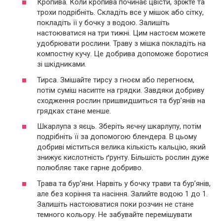
Кропива. Коли кропива починає цвісти, зріжте та
трохи подрібніть. Складіть все у мішок або сітку,
покладіть її у бочку з водою. Залишіть
настоюватися на три тижні. Цим настоєм можете
удобрювати рослини. Траву з мішка покладіть на
компостну кучу. Це добрива допоможе боротися
зі шкідниками.
Тирса. Змішайте тирсу з гноєм або перегноєм,
потім суміш насипте на грядки. Завдяки добриву
сходження рослин пришвидшиться та бур’янів на
грядках стане менше.
Шкарлупа з яєць. Зберіть яєчну шкарлупу, потім
подрібніть її за допомогою блендера. В цьому
добриві міститься велика кількість кальцію, який
знижує кислотність ґрунту. Більшість рослин дуже
полюбляє таке гарне добриво.
Трава та бур’яни. Нарвіть у бочку трави та бур’янів,
але без коріння та насіння. Залийте водою 1 до 1.
Залишіть настоюватися поки розчин не стане
темного кольору. Не забувайте перемішувати