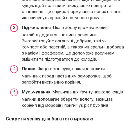
кущів, щоб поліпшити циркуляцію повітря та
освітлення. Це сприяє формуванню нових пагонів,
які принесуть врожай наступного року.
Підживлення
: Після збору врожаю малині
потрібні додаткові поживні речовини.
Використовуйте органічні добрива, такі як
компост або перегній, а також мінеральні добрива
з калієм і фосфором. Це допоможе рослинам
зміцніти та підготуватися до холодів.
Полив
: Якщо осінь суха, важливо полити
малинник перед настанням заморозків, щоб
запобігти висиханню коріння.
Мульчування
: Мульчування ґрунту навколо кущів
малини допомагає зберегти вологу, захищає
коріння від морозів і пригнічує ріст бур’янів.
Секрети успіху для багатого врожаю: