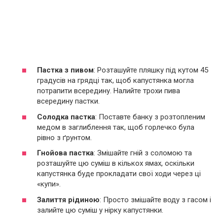
Пастка з пивом
: Розташуйте пляшку під кутом 45
градусів на грядці так, щоб капустянка могла
потрапити всередину. Налийте трохи пива
всередину пастки.
Солодка пастка
: Поставте банку з розтопленим
медом в заглиблення так, щоб горлечко була
рівно з ґрунтом.
Гнойова пастка
: Змішайте гній з соломою та
розташуйте цю суміш в кількох ямах, оскільки
капустянка буде прокладати свої ходи через ці
«купи».
Залиття рідиною
: Просто змішайте воду з гасом і
залийте цю суміш у нірку капустянки.