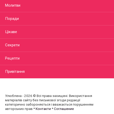
Молитви
Поради
Цікаве
Секрети
Рецепти
Привітання
Улюблена - 2026 © Всі права захищені. Використання
матеріалів сайту без письмової згоди редакції
категорично забороняється і вважається порушенням
авторських прав.*
Контакти
*
Соглашение