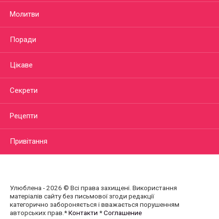
Молитви
Поради
Цікаве
Секрети
Рецепти
Привітання
Улюблена - 2026 © Всі права захищені. Використання
матеріалів сайту без письмової згоди редакції
категорично забороняється і вважається порушенням
авторських прав.*
Контакти
*
Соглашение