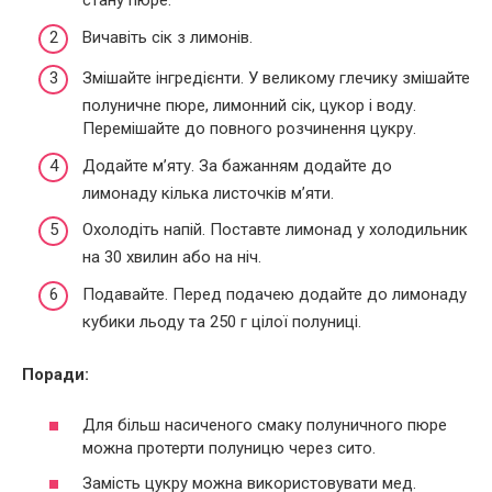
стану пюре.
Вичавіть сік з лимонів.
Змішайте інгредієнти. У великому глечику змішайте
полуничне пюре, лимонний сік, цукор і воду.
Перемішайте до повного розчинення цукру.
Додайте м’яту. За бажанням додайте до
лимонаду кілька листочків м’яти.
Охолодіть напій. Поставте лимонад у холодильник
на 30 хвилин або на ніч.
Подавайте. Перед подачею додайте до лимонаду
кубики льоду та 250 г цілої полуниці.
Поради:
Для більш насиченого смаку полуничного пюре
можна протерти полуницю через сито.
Замість цукру можна використовувати мед.