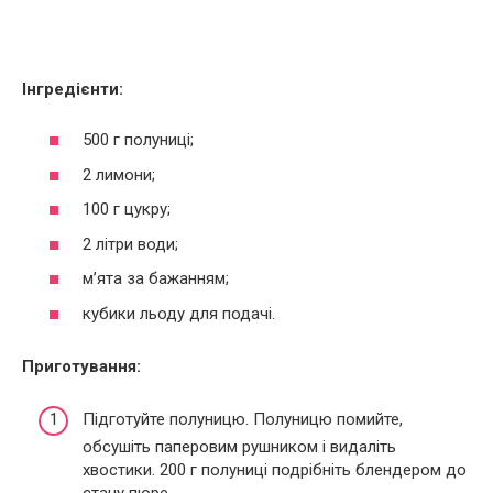
Інгредієнти:
500 г полуниці;
2 лимони;
100 г цукру;
2 літри води;
м’ята за бажанням;
кубики льоду для подачі.
Приготування:
Підготуйте полуницю. Полуницю помийте,
обсушіть паперовим рушником і видаліть
хвостики. 200 г полуниці подрібніть блендером до