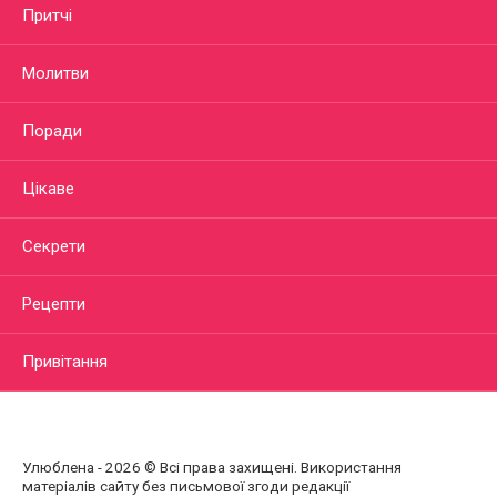
Притчі
Молитви
Поради
Цікаве
Секрети
Рецепти
Привітання
Улюблена - 2026 © Всі права захищені. Використання
матеріалів сайту без письмової згоди редакції