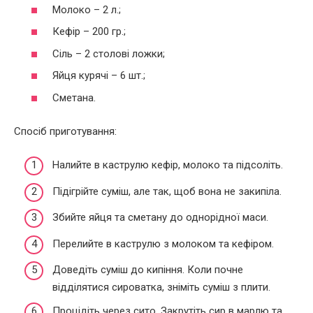
Молоко – 2 л.;
Кефір – 200 гр.;
Сіль – 2 столові ложки;
Яйця курячі – 6 шт.;
Сметана.
Спосіб приготування:
Налийте в каструлю кефір, молоко та підсоліть.
Підігрійте суміш, але так, щоб вона не закипіла.
Збийте яйця та сметану до однорідної маси.
Перелийте в каструлю з молоком та кефіром.
Доведіть суміш до кипіння. Коли почне
відділятися сироватка, зніміть суміш з плити.
Процідіть через сито. Закрутіть сир в марлю та