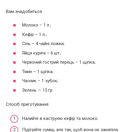
Вам знадобиться:
Молоко – 1 л.;
Кефір – 1 л.;
Сіль – 4 чайні ложки;
Яйця курячі – 6 шт.;
Червоний гострий перець – 1 щіпка;
Тмин – 1 щіпка;
Часник – 1 зубок;
Зелень — 15 гр.
Спосіб приготування:
Налийте в каструлю кефір та молоко.
Підігрійте суміш, але так, щоб вона не закипіла.