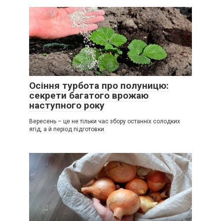
Осіння турбота про полуницю:
секрети багатого врожаю
наступного року
Вересень – це не тільки час збору останніх солодких
ягід, а й період підготовки