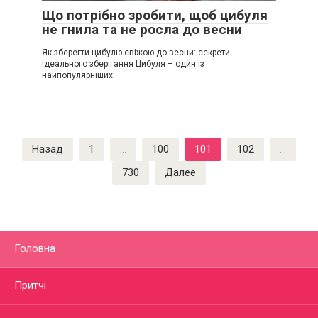
Що потрібно зробити, щоб цибуля
не гнила та не росла до весни
Як зберегти цибулю свіжою до весни: секрети
ідеального зберігання Цибуля – один із
найпопулярніших
Пагинация
Назад
1
…
100
101
102
…
записей
730
Далее
Головна
Притчі