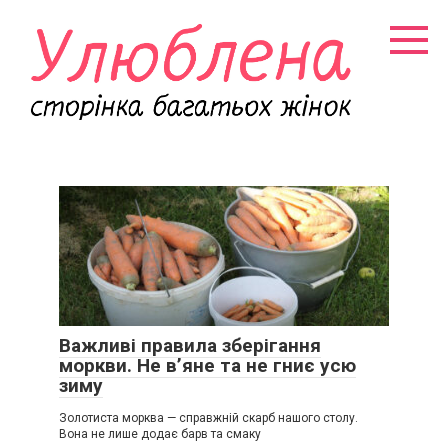
Перейти
к
контенту
Важливі правила зберігання
моркви. Не в’яне та не гниє усю
зиму
Золотиста морква — справжній скарб нашого столу.
Вона не лише додає барв та смаку