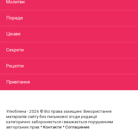
Молитви
Поради
Цікаве
Секрети
Рецепти
Привітання
Улюблена - 2026 © Всі права захищені. Використання
матеріалів сайту без письмової згоди редакції
категорично забороняється і вважається порушенням
авторських прав.*
Контакти
*
Соглашение