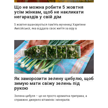
Що не можна робити 5 жовтня
усім жінкам, щоб не накликати
негараздів у свій дім
5 жовтня вшановується пам’ять мучениці Харитини
Амісійської, яка віддала своє життя за віру в
Як заморозити зелену цибулю, щоб
зимую мати свіжу зелень під
рукою
Зелена цибуля – це не просто ароматна приправа, а
справжнє джерело вітамінів і мінералів.