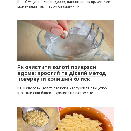
Шлюб — це спільна подорож, наповнена як приємними
моментами, так і часом сварками чи
Як очистити золоті прикраси
вдома: простий та дієвий метод
повернути колишній блиск
Ваші улюблені золоті сережки, каблучки та ланцюжки
втратили свій блиск і вкрилися нальотом? Не