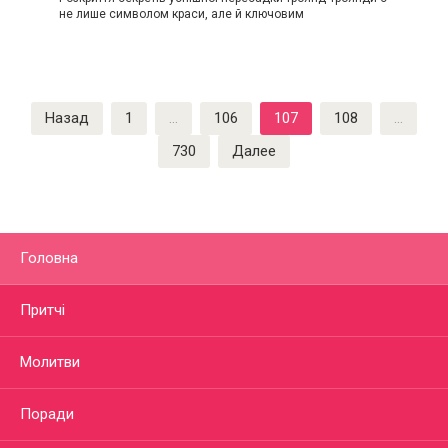
не лише символом краси, але й ключовим
Пагинация
Назад
1
…
106
107
108
…
записей
730
Далее
Головна
Притчі
Молитви
Поради