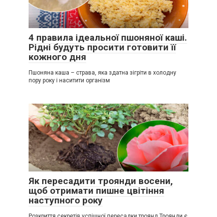
4 правила ідеальної пшоняної каші.
Рідні будуть просити готовити її
кожного дня
Пшоняна каша – страва, яка здатна зігріти в холодну
пору року і наситити організм
Як пересадити троянди восени,
щоб отримати пишне цвітіння
наступного року
Розкриття секретів успішної пересадки троянд Троянди є