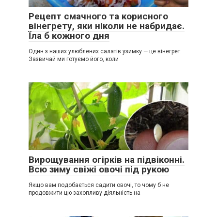
Рецепт смачного та корисного
вінегрету, яки ніколи не набридає.
Їла б кожного дня
Один з наших улюблених салатів узимку — це вінегрет.
Зазвичай ми готуємо його, коли
Вирощування огірків на підвіконні.
Всю зиму свіжі овочі під рукою
Якщо вам подобається садити овочі, то чому б не
продовжити цю захопливу діяльність на