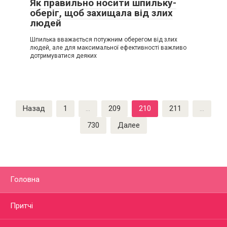
Як правильно носити шпильку-
оберіг, щоб захищала від злих
людей
Шпилька вважається потужним оберегом від злих
людей, але для максимальної ефективності важливо
дотримуватися деяких
Пагинация
Назад
1
…
209
210
211
…
записей
730
Далее
Головна
Притчі