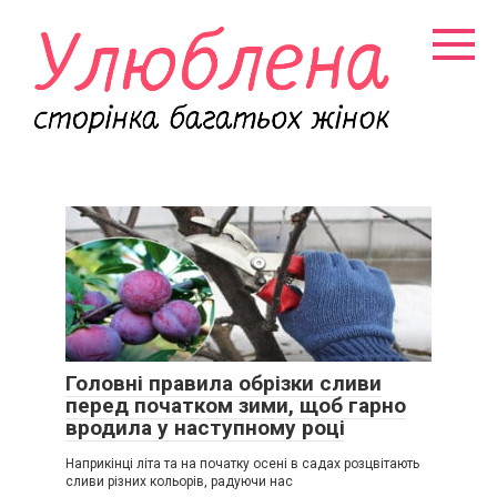
Перейти
к
контенту
Головні правила обрізки сливи
перед початком зими, щоб гарно
вродила у наступному році
Наприкінці літа та на початку осені в садах розцвітають
сливи різних кольорів, радуючи нас