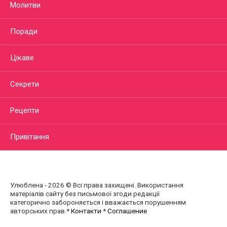
Молитви
Поради
Цікаве
Секрети
Рецепти
Привітання
Улюблена - 2026 © Всі права захищені. Використання
матеріалів сайту без письмової згоди редакції
категорично забороняється і вважається порушенням
авторських прав.*
Контакти
*
Соглашение