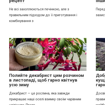
рецепт
інш
Не всі захоплюються печінкою, але з
Перед
правильним підходом до її приготування і
захис
комбінування з
Полийте декабрист цим розчином
Доб
в листопаді, щоб гарно квітнув
кущ
усю зиму
гар
Декабрист — це рослина, яка завжди
Досві
прикрашає наші оселі взимку своїм чарівним
прави