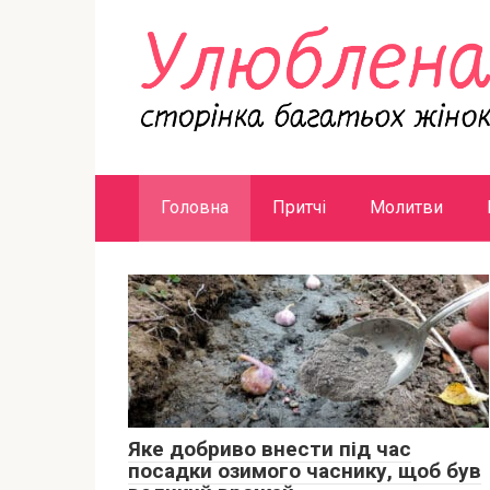
Перейти
к
контенту
Головна
Притчі
Молитви
Яке добриво внести під час
посадки озимого часнику, щоб був