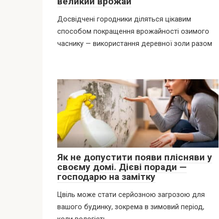
великий врожай
Досвідчені городники діляться цікавим
способом покращення врожайності озимого
часнику — використання деревної золи разом
Як не допустити появи плісняви у
своєму домі. Дієві поради —
господарю на замітку
Цвіль може стати серйозною загрозою для
вашого будинку, зокрема в зимовий період,