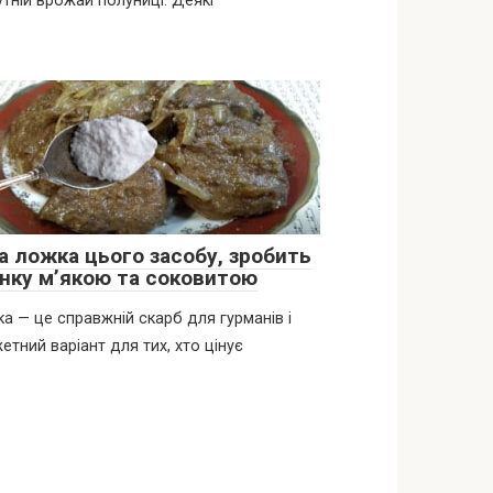
тній врожай полуниці. Деякі
а ложка цього засобу, зробить
інку м’якою та соковитою
ка — це справжній скарб для гурманів і
тний варіант для тих, хто цінує