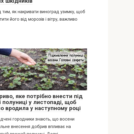
их шкідників
 тим, як накривати виноград узимку, щоб
тити його від морозів і вітру, важливо
риво, яке потрібно внести під
і полуниці у листопаді, щоб
но вродила у наступному році
дчені городники знають, що восени
льне внесення добрив впливає на