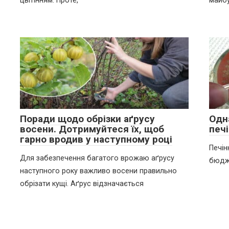
цвітінням. Проте,
майбу
Поради щодо обрізки аґрусу
Одн
восени. Дотримуйтеся їх, щоб
печ
гарно вродив у наступному році
Печін
Для забезпечення багатого врожаю аґрусу
бюдже
наступного року важливо восени правильно
обрізати кущі. Аґрус відзначається