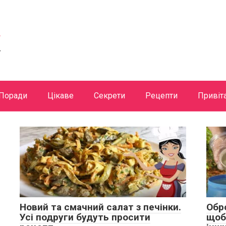
Поради
Цікаве
Секрети
Рецепти
Привіт
Новий та смачний салат з печінки.
Обр
Усі подруги будуть просити
щоб 