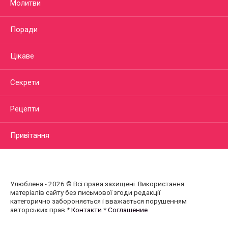
Молитви
Поради
Цікаве
Секрети
Рецепти
Привітання
Улюблена - 2026 © Всі права захищені. Використання
матеріалів сайту без письмової згоди редакції
категорично забороняється і вважається порушенням
авторських прав.*
Контакти
*
Соглашение