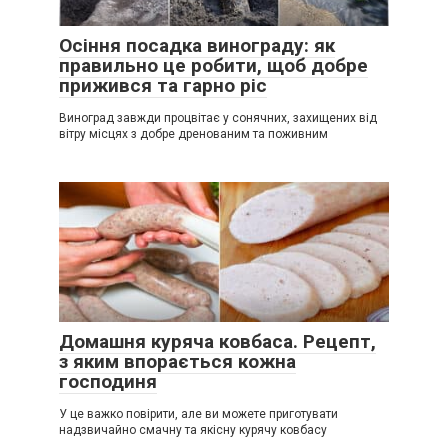
Осіння посадка винограду: як
правильно це робити, щоб добре
прижився та гарно ріс
Виноград завжди процвітає у сонячних, захищених від
вітру місцях з добре дренованим та поживним
Домашня куряча ковбаса. Рецепт,
з яким впорається кожна
господиня
У це важко повірити, але ви можете приготувати
надзвичайно смачну та якісну курячу ковбасу