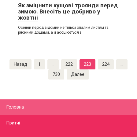
Як зміцнити кущові троянди перед
зимою. Внесіть це добриво у
жовтні
Осінній період відомий не тільки опалим листям та
рясними дощами, а й асоціюється з
Пагинация
Назад
1
…
222
223
224
…
записей
730
Далее
Головна
Притчі