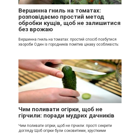
Вершинна гниль на томатах:
розповідаємо простий метод
обробки кущів, щоб не залишитися
без врожаю
Вершинна гниль на томатах: простий спосіб позбутися
хвороби Один із городників помітив цікаву особливість:
Чим поливати огірки, щоб не
гірчили: поради мудрих дачників
Чим поливати огірки, щоб не гірчили: прості секрети
догляду Щоб огірки були соковитими, хрусткими