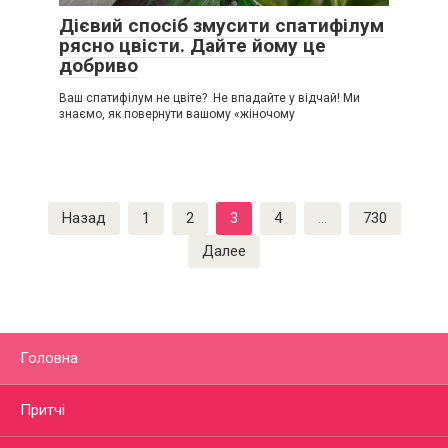
Дієвий спосіб змусити спатифілум
рясно цвісти. Дайте йому це
добриво
Ваш спатифілум не цвіте? Не впадайте у відчай! Ми
знаємо, як повернути вашому «жіночому
Пагинация
Назад
1
2
3
4
…
730
записей
Далее
Головна
Притчі