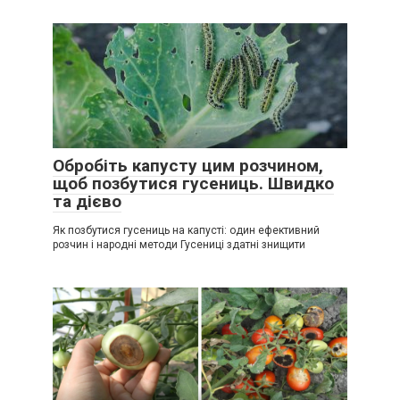
Обробіть капусту цим розчином,
щоб позбутися гусениць. Швидко
та дієво
Як позбутися гусениць на капусті: один ефективний
розчин і народні методи Гусениці здатні знищити