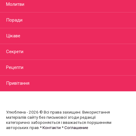
Молитви
Поради
Цікаве
Секрети
Рецепти
Привітання
Улюблена - 2026 © Всі права захищені. Використання
матеріалів сайту без письмової згоди редакції
категорично забороняється і вважається порушенням
авторських прав.*
Контакти
*
Соглашение