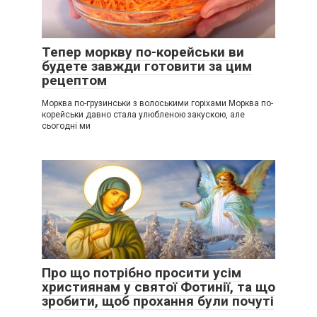
Тепер моркву по-корейськи ви
будете завжди готовити за цим
рецептом
Морква по-грузинськи з волоськими горіхами Морква по-
корейськи давно стала улюбленою закускою, але
сьогодні ми
Про що потрібно просити усім
християнам у святої Фотинії, та що
зробити, щоб прохання були почуті