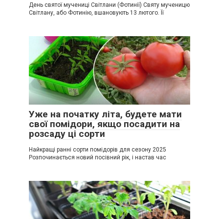
День святої мучениці Світлани (Фотинії) Святу мученицю
Світлану, або Фотинію, вшановують 13 лютого. Її
Уже на початку літа, будете мати
свої помідори, якщо посадити на
розсаду ці сорти
Найкращі ранні сорти помідорів для сезону 2025
Розпочинається новий посівний рік, і настав час