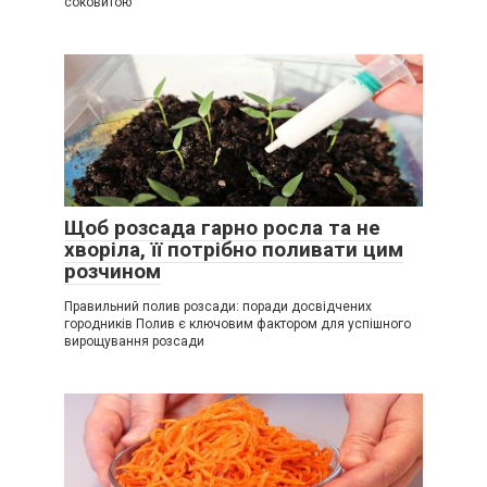
соковитою
Щоб розсада гарно росла та не
хворіла, її потрібно поливати цим
розчином
Правильний полив розсади: поради досвідчених
городників Полив є ключовим фактором для успішного
вирощування розсади