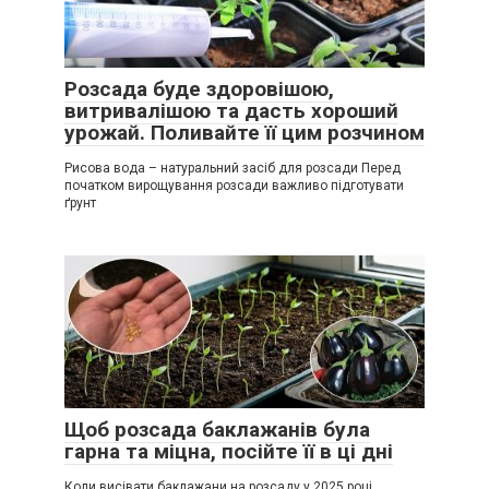
Розсада буде здоровішою,
витривалішою та дасть хороший
урожай. Поливайте її цим розчином
Рисова вода – натуральний засіб для розсади Перед
початком вирощування розсади важливо підготувати
ґрунт
Щоб розсада баклажанів була
гарна та міцна, посійте її в ці дні
Коли висівати баклажани на розсаду у 2025 році