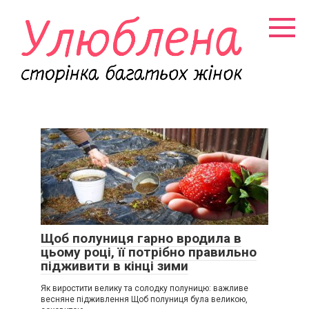
Перейти
к
контенту
Щоб полуниця гарно вродила в
цьому році, її потрібно правильно
підживити в кінці зими
Як виростити велику та солодку полуницю: важливе
весняне підживлення Щоб полуниця була великою,