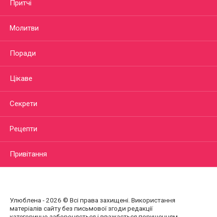
Притчі
Молитви
Поради
Цікаве
Секрети
Рецепти
Привітання
Улюблена - 2026 © Всі права захищені. Використання
матеріалів сайту без письмової згоди редакції
категорично забороняється і вважається порушенням