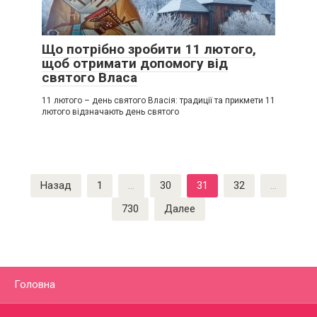
Що потрібно зробити 11 лютого,
щоб отримати допомогу від
святого Власа
11 лютого – день святого Власія: традиції та прикмети 11
лютого відзначають день святого
Пагинация
Назад
1
…
30
31
32
…
записей
730
Далее
Головна