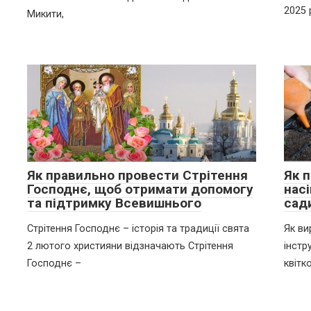
2025 
Микити,
Як правильно провести Стрітення
Як 
Господнє, щоб отримати допомогу
насі
та підтримку Всевишнього
сад
Стрітення Господнє – історія та традиції свята
Як ви
2 лютого християни відзначають Стрітення
інстр
Господнє –
квітк