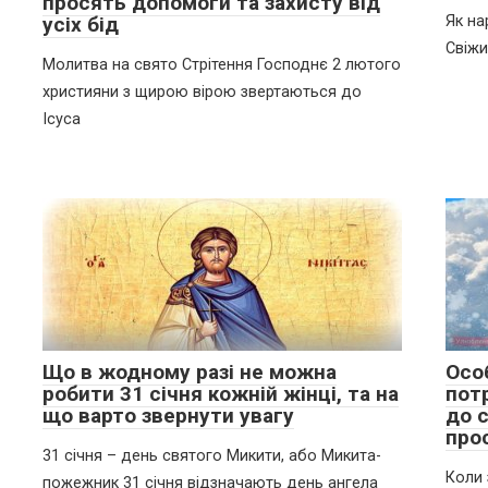
просять допомоги та захисту від
усіх бід
Як на
Свіжи
Молитва на свято Стрітення Господнє 2 лютого
християни з щирою вірою звертаються до
Ісуса
Що в жодному разі не можна
Осо
робити 31 січня кожній жінці, та на
пот
що варто звернути увагу
до 
про
31 січня – день святого Микити, або Микита-
Коли 
пожежник 31 січня відзначають день ангела