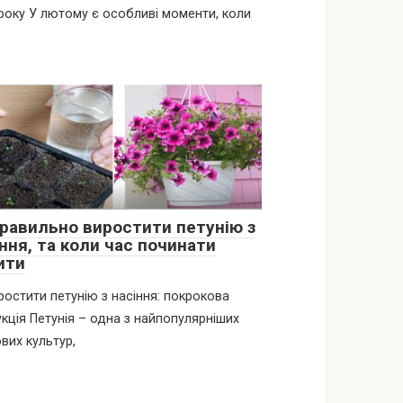
року У лютому є особливі моменти, коли
правильно виростити петунію з
ння, та коли час починати
ити
ростити петунію з насіння: покрокова
укція Петунія – одна з найпопулярніших
ових культур,