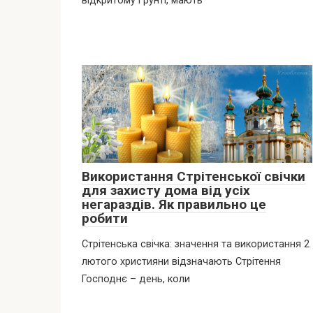
відкритому ґрунті, мають
Використання Стрітенської свічки
для захисту дома від усіх
негараздів. Як правильно це
робити
Стрітенська свічка: значення та використання 2
лютого християни відзначають Стрітення
Господнє – день, коли