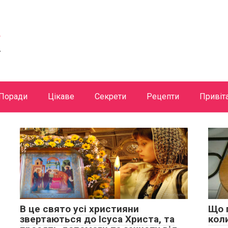
Поради
Цікаве
Секрети
Рецепти
Привіт
В це свято усі християни
Що 
звертаються до Ісуса Христа, та
коли