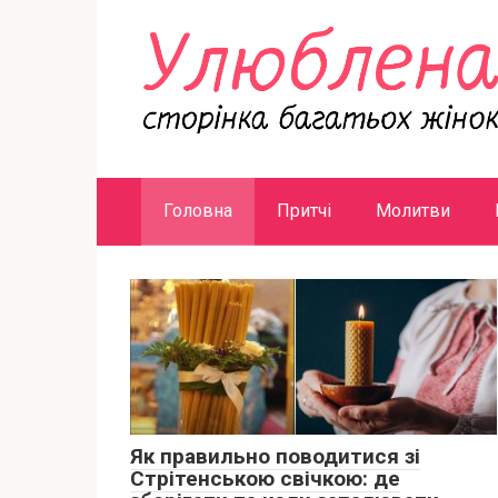
Перейти
к
контенту
Головна
Притчі
Молитви
Як правильно поводитися зі
Стрітенською свічкою: де