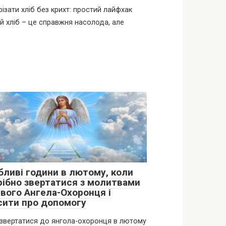
різати хліб без крихт: простий лайфхак
й хліб – це справжня насолода, але
бливі години в лютому, коли
рібно звертатися з молитвами
свого Ангела-Охоронця і
сити про допомогу
звертатися до янгола-охоронця в лютому