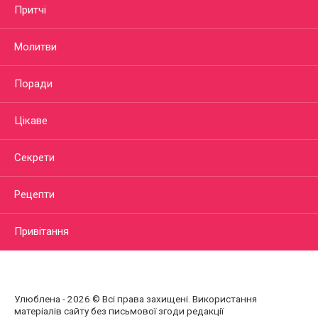
Притчі
Молитви
Поради
Цікаве
Секрети
Рецепти
Привітання
Улюблена - 2026 © Всі права захищені. Використання
матеріалів сайту без письмової згоди редакції