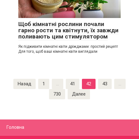
Щоб кімнатні рослини почали
гарно рости та квітнути, їх завжди
поливають цим стимулятором
Як підживити кімнатні квіти дріжджами: простий рецепт
Для того, щоб ваші кімнатні квіти виглядали
Пагинация
Назад
1
…
41
42
43
…
записей
730
Далее
Головна