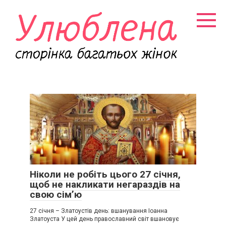
Перейти
к
контенту
Ніколи не робіть цього 27 січня,
щоб не накликати негараздів на
свою сім’ю
27 січня – Златоустів день: вшанування Іоанна
Златоуста У цей день православний світ вшановує