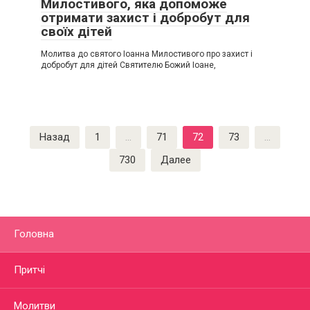
Милостивого, яка допоможе
отримати захист і добробут для
своїх дітей
Молитва до святого Іоанна Милостивого про захист і
добробут для дітей Святителю Божий Іоане,
Пагинация
Назад
1
…
71
72
73
…
записей
730
Далее
Головна
Притчі
Молитви