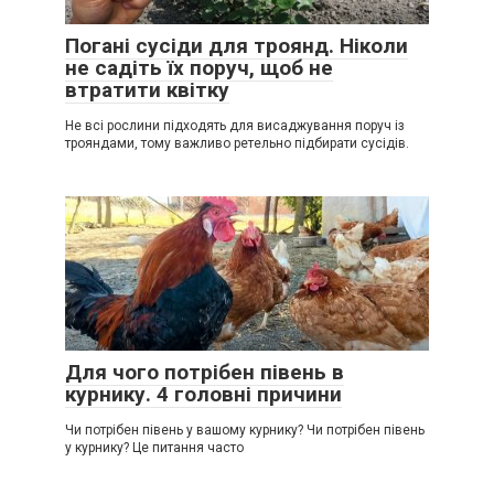
Погані сусіди для троянд. Ніколи
не садіть їх поруч, щоб не
втратити квітку
Не всі рослини підходять для висаджування поруч із
трояндами, тому важливо ретельно підбирати сусідів.
Для чого потрібен півень в
курнику. 4 головні причини
Чи потрібен півень у вашому курнику? Чи потрібен півень
у курнику? Це питання часто