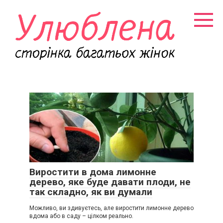
Перейти
к
контенту
Виростити в дома лимонне
дерево, яке буде давати плоди, не
так складно, як ви думали
Можливо, ви здивуєтесь, але виростити лимонне дерево
вдома або в саду – цілком реально.