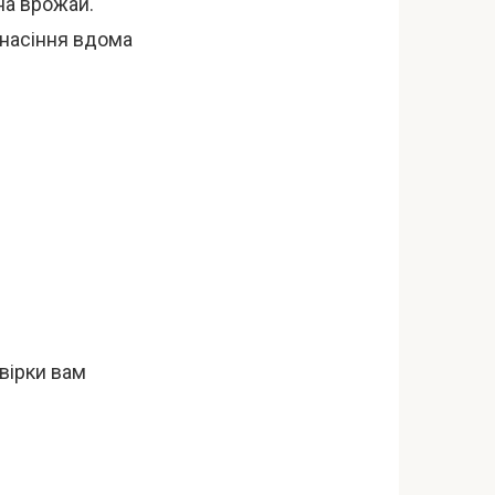
на врожай.
 насіння вдома
вірки вам