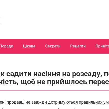
Поради
Цікаве
Секрети
Рецепти
Привіт
к садити насіння на розсаду, п
жість, щоб не прийшлось перес
чені продавці не завжди дотримуються правильних ум