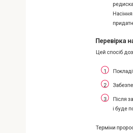
редиска
Насіння 
придатн
Перевірка н
Цей спосіб доз
Покладіт
Забезпе
Після з
і буде п
Терміни пророс