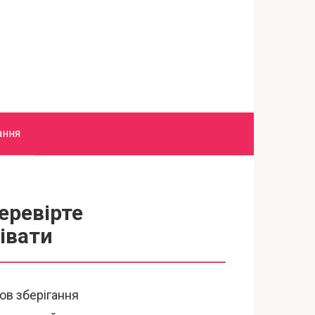
ання
еревірте
івати
ов зберігання