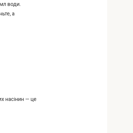
 мл води.
ьте, а
их насінин — це