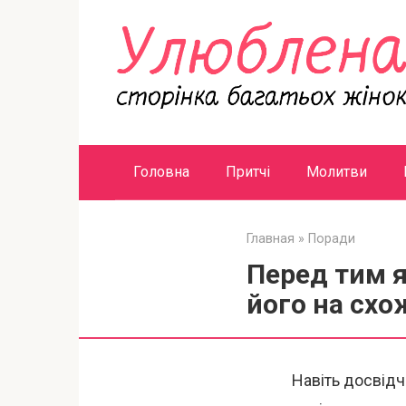
Перейти
к
контенту
Головна
Притчі
Молитви
Главная
»
Поради
Перед тим я
його на схо
Навіть досвід