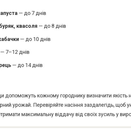
капуста
— до 7 днів
 буряк, квасоля
— до 8 днів
кабачки
— до 10 днів
— 7–12 днів
ерець
— до 14 днів
ди допоможуть кожному городнику визначити якість н
рний урожай. Перевіряйте насіння заздалегідь, щоб у
отримати максимальну віддачу від своїх зусиль у вир