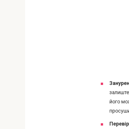
Занурен
залиште
його мо
просуши
Перевір