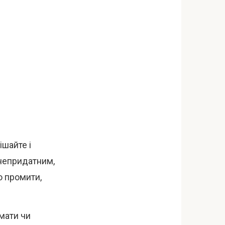
ішайте і
 непридатним,
о промити,
омати чи