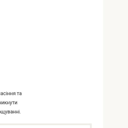
асіння та
никнути
ощуванні.