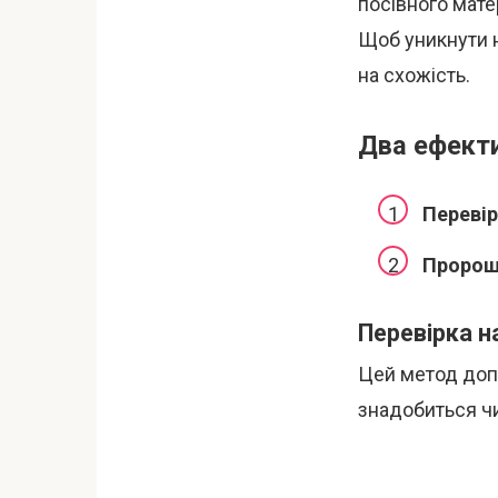
посівного мате
Щоб уникнути н
на схожість.
Два ефекти
Перевір
Пророщ
Перевірка на
Цей метод доп
знадобиться чи