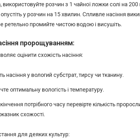
, використовуйте розчин з 1 чайної ложки солі на 200
опустіть у розчин на 15 хвилин. Спливле насіння викин
е ретельно промийте чистою водою і висушіть.
асіння пророщуванням:
воляє оцінити схожість насіння:
ь насіння у вологий субстрат, тирсу чи тканину.
чте оптимальну вологість і температуру.
акінчення потрібного часу перевірте кількість проросл
оказник схожості.
тання для деяких культур: