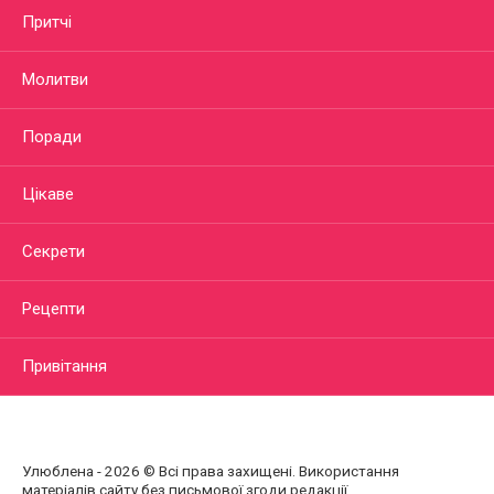
Притчі
Молитви
Поради
Цікаве
Секрети
Рецепти
Привітання
Улюблена - 2026 © Всі права захищені. Використання
матеріалів сайту без письмової згоди редакції