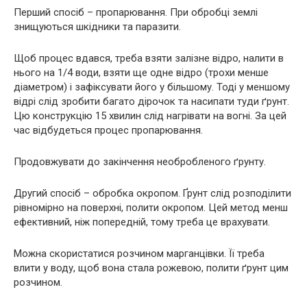
Перший спосіб – пропарювання. При обробці землі
знищуються шкідники та паразити.
Щоб процес вдався, треба взяти залізне відро, налити в
нього на 1/4 води, взяти ще одне відро (трохи менше
діаметром) і зафіксувати його у більшому. Тоді у меншому
відрі слід зробити багато дірочок та насипати туди ґрунт.
Цю конструкцію 15 хвилин слід нагрівати на вогні. За цей
час відбудеться процес пропарювання.
Продовжувати до закінчення необробленого ґрунту.
Другий спосіб – обробка окропом. Ґрунт слід розподілити
рівномірно на поверхні, полити окропом. Цей метод менш
ефективний, ніж попередній, тому треба це врахувати.
Можна скористатися розчином марганцівки. Її треба
влити у воду, щоб вона стала рожевою, полити ґрунт цим
розчином.