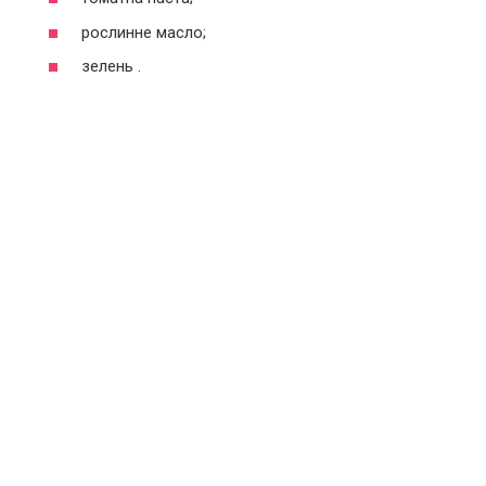
рослинне масло;
зелень .