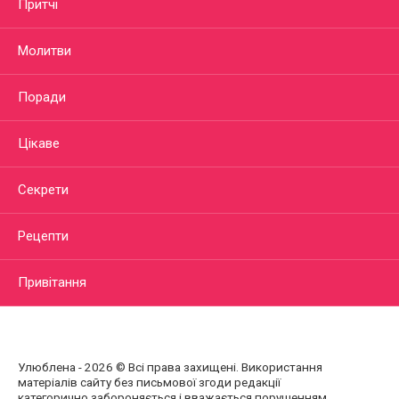
Притчі
Молитви
Поради
Цікаве
Секрети
Рецепти
Привітання
Улюблена - 2026 © Всі права захищені. Використання
матеріалів сайту без письмової згоди редакції
категорично забороняється і вважається порушенням