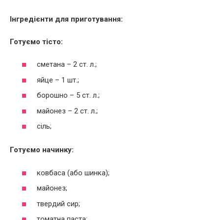
Інгредієнти для приготування:
Готуємо тісто:
сметана – 2 ст. л.;
яйце – 1 шт.;
борошно – 5 ст. л.;
майонез – 2 ст. л.;
сіль;
Готуємо начинку:
ковбаса (або шинка);
майонез;
твердий сир;
томатна паста;