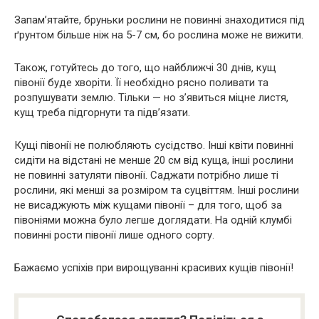
Запам’ятайте, бруньки рослини не повинні знаходитися під
ґрунтом більше ніж на 5-7 см, бо рослина може не вижити.
Також, готуйтесь до того, що найближчі 30 днів, кущ
півонії буде хворіти. Її необхідно рясно поливати та
розпушувати землю. Тільки — но з’явиться міцне листя,
кущ треба підгорнути та підв’язати.
Кущі півонії не полюбляють сусідство. Інші квіти повинні
сидіти на відстані не менше 20 см від куща, інші рослини
не повинні затуляти півонії. Саджати потрібно лише ті
рослини, які менші за розміром та суцвіттям. Інші рослини
не висаджують між кущами півонії – для того, щоб за
півоніями можна було легше доглядати. На одній клумбі
повинні рости півонії лише одного сорту.
Бажаємо успіхів при вирощуванні красивих кущів півонії!