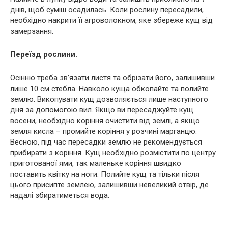
днів, щоб суміш осадилась. Коли рослину пересадили,
необхідно накрити її агроволокном, яке збереже кущ від
замерзання.
Переїзд рослини.
Осінню треба зв’язати листя та обрізати його, залишивши
лише 10 см стебла. Навколо куща обкопайте та полийте
землю. Викопувати кущ дозволяється лише наступного
дня за допомогою вил. Якщо ви пересаджуйте кущ
восени, необхідно коріння очистити від землі, а якщо
земля кисла – промийте коріння у розчині марганцю.
Весною, під час пересадки землю не рекомендується
прибирати з коріння. Кущ необхідно розмістити по центру
приготованої ями, так маленьке коріння швидко
поставить квітку на ноги. Полийте кущ та тільки після
цього присипте землею, залишивши невеликий отвір, де
надалі збиратиметься вода.