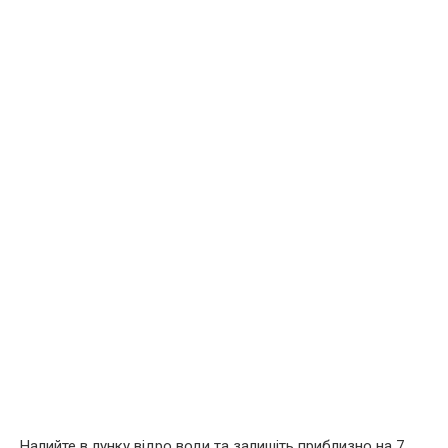
Налийте в лунку відро води та залишіть приблизно на 7