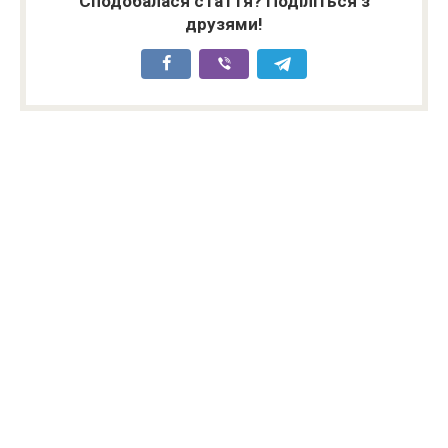
Сподобалася стаття? Поділіться з
друзями!