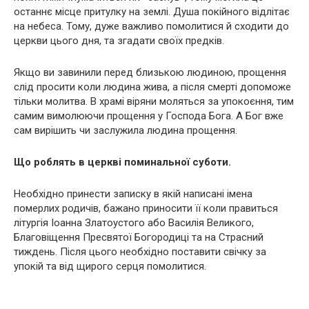
останнє місце притулку на землі. Душа покійного відлітає
на небеса. Тому, дуже важливо помолитися й сходити до
церкви цього дня, та згадати своїх предків.
Якщо ви завинили перед близькою людиною, прощення
слід просити коли людина жива, а після смерті допоможе
тільки молитва. В храмі віряни моляться за упокоєння, тим
самим вимолюючи прощення у Господа Бога. А Бог вже
сам вирішить чи заслужила людина прощення.
Що роблять в церкві поминальної суботи.
Необхідно принести записку в якій написані імена
померлих родичів, бажано приносити її коли правиться
літургія Іоанна Златоустого або Василія Великого,
Благовіщення Пресвятої Богородиці та на Стpасний
тиждень. Після цього необхідно поставити свічку за
упокій та від щирого серця помолитися.