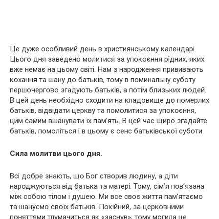
Це дуже особливий день в християнському календарі.
Цього дня заведено молитися за упокоєння рідних, яких
вже немає на цьому світі. Нам з народження прививають
кохання та шану до батьків, тому в поминальну суботу
першочергово згадують батьків, а потім близьких людей.
В цей день необхідно сходити на кладовище до померлих
батьків, відвідати церкву та помолитися за упокоєння,
цим самим вшанувати їх пам’ять. В цей час щиро згадайте
батьків, помоліться і в цьому є сенс батьківської суботи.
Сила молитви цього дня.
Всі добре знають, що Бог створив людину, а діти
народжуються від батька та матері. Тому, сім’я пов’язана
між собою тілом і душею. Ми все своє життя пам’ятаємо
та шануємо своїх батьків. Покійний, за церковними
поняттями тлумачиться як «заснув», тому могила це