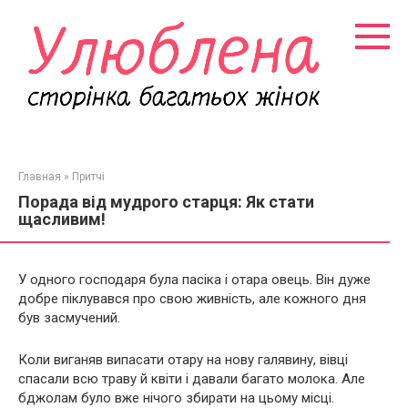
Перейти
к
контенту
Главная
»
Притчі
Порада від мудрого старця: Як стати
щасливим!
У одного господаря була пасіка і отара овець. Він дуже
добре піклувався про свою живність, але кожного дня
був засмучений.
Коли виганяв випасати отару на нову галявину, вівці
спасали всю траву й квіти і давали багато молока. Але
бджолам було вже нічого збирати на цьому місці.