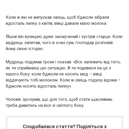
Коли ж він не випускав овець, щоб бджоли зібрали
вдосталь пилку з квітів, вівці давали мало молока.
Йшов він вулицею дуже засмучений і зустрів старця. Коли
мудрець запитав, чого в очах сум, господар розповів
йому свою історію.
Мудрець подумав трохи і сказав: «Все залежить від того,
як ти сприймаєш цю ситуацію. А ти подивися на це з
іншого боку: коли бджоли не носять мед – вівці
віддячують тобі молоком. Коли ж овець годуєш вдома –
бджоли носять вдосталь пилку».
Чоловік зрозумів, що для того, щоб стати щасливим,
треба дивитись на все зі світлого боку.
Сподобалася стаття? Поділіться з