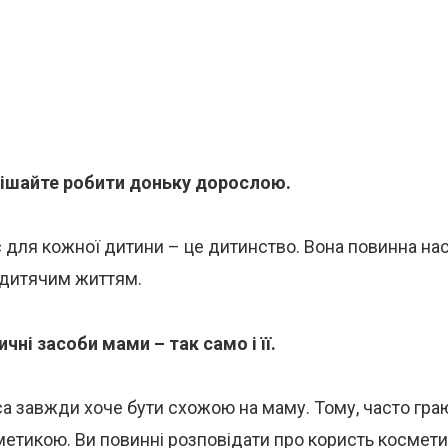
ішайте робити доньку дорослою.
 для кожної дитини – це дитинство. Вона повинна на
 дитячим життям.
чні засоби мами – так само і її.
 завжди хоче бути схожою на маму. Тому, часто гра
етикою. Ви повинні розповідати про користь космети