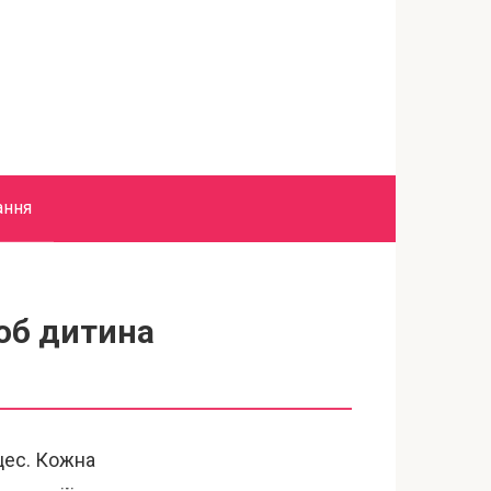
ання
об дитина
цес. Кожна