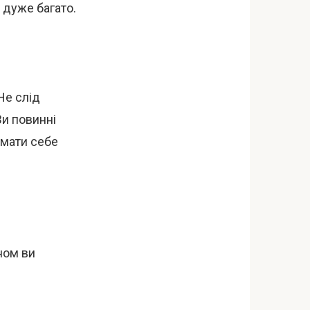
 дуже багато.
Не слід
Ви повинні
ймати себе
ном ви