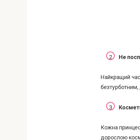
Не посп
Найкращий час
безтурботним,
Космети
Кожна принцеса
дорослою косм