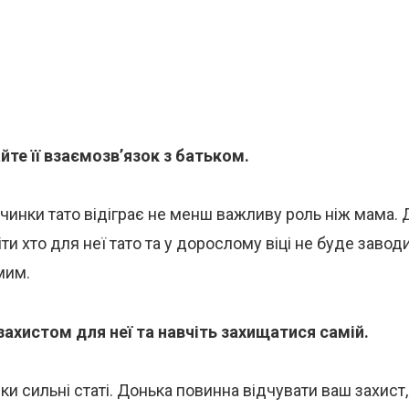
те її взаємозв’язок з батьком.
чинки тато відіграє не менш важливу роль ніж мама. 
ти хто для неї тато та у дорослому віці не буде завод
мим.
захистом для неї та навчіть захищатися самій.
ки сильні статі. Донька повинна відчувати ваш захист,