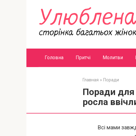
Перейти
к
контенту
Головна
Притчі
Молитви
Главная
»
Поради
Поради для 
росла ввічл
Всі мами завжд