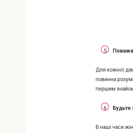
Поважай
Для кожної дів
повинна розумі
першим знайо
Будьте 
В наші часи жін