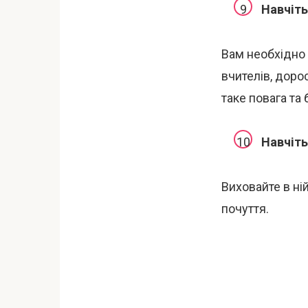
Навчіть
Вам необхідно 
вчителів, доро
таке повага та 
Навчіть
Виховайте в ній
почуття.