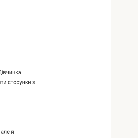
Дівчинка
ити стосунки з
 але й