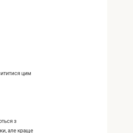
сититися цим
ються з
ки, але краще