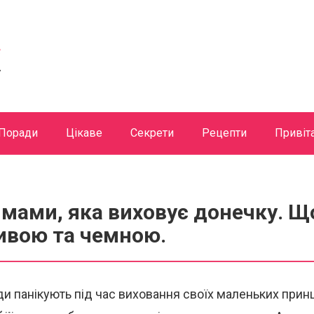
Поради
Цікаве
Секрети
Рецепти
Привіт
мами, яка виховує донечку. Щ
ивою та чемною.
и панікують під час виховання своїх маленьких прин