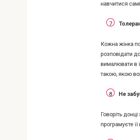
навчитися самі
Толеран
Кожна жінка по
розповідати дон
вималювати в ї
такою, якою во
Не забу
Говоріть донці
програмуєте її