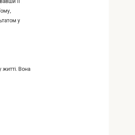
вавши її
Тому,
ьтатом у
 житті. Вона