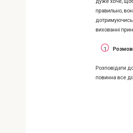
дуже хоче, щоб
правильно, вон
дотримуючись 
вихованні прин
Розмови
Розповідати до
повинна все ді