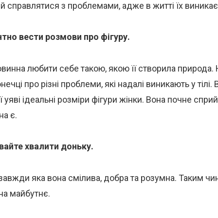
й справлятися з проблемами, адже в житті їх виникає
тно вести розмови про фігуру.
винна любити себе такою, якою її створила природа. 
ечці про різні проблеми, які надалі виникають у тілі. 
ї уяві ідеальні розміри фігури жінки. Вона почне спри
на є.
вайте хвалити доньку.
 завжди яка вона смілива, добра та розумна. Таким чи
 на майбутнє.