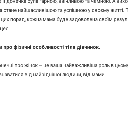
 її донечка була гарною, ввічливою та чемною. А вихо
а стане найщасливішою та успішною у своєму житті. 
цих порад, кожна мама буде задоволена своїм резул
цес.
 про фізичні особливості тіла дівчинок.
нечці про жінок – це ваша найважливіша роль в цьому
знаватися від найріднішої людини, від мами.