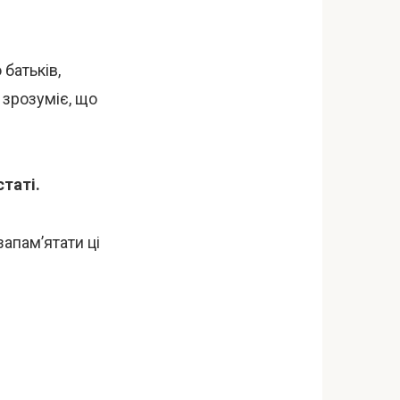
батьків,
 зрозуміє, що
таті.
запам’ятати ці