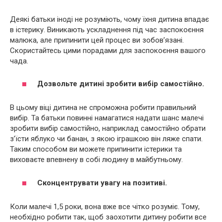
Деякі батьки іноді не розуміють, чому їхня дитина впадає
в істерику. Виникають ускладнення під час заспокоєння
малюка, але припинити цей процес ви зобов’язані.
Скористайтесь цими порадами для заспокоєння вашого
чада.
Дозвольте дитині зробити вибір самостійно.
В цьому віці дитина не спроможна робити правильний
вибір. Та батьки повинні намагатися надати шанс малечі
зробити вибір самостійно, наприклад самостійно обрати
з’їсти яблуко чи банан, з якою іграшкою він ляже спати.
Таким способом ви можете припинити істерики та
виховаєте впевнену в собі людину в майбутньому.
Сконцентрувати увагу на позитиві.
Коли малечі 1,5 роки, вона вже все чітко розуміє. Тому,
необхідно робити так, щоб заохотити дитину робити все