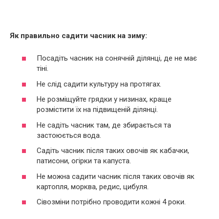
Як правильно садити часник на зиму:
Посадіть часник на сонячній ділянці, де не має
тіні.
Не слід садити культуру на протягах.
Не розміщуйте грядки у низинах, краще
розмістити їх на підвищеній ділянці.
Не садіть часник там, де збирається та
застоюється вода.
Садіть часник після таких овочів як кабачки,
патисони, огірки та капуста.
Не можна садити часник після таких овочів як
картопля, морква, редис, цибуля.
Сівозміни потрібно проводити кожні 4 роки.