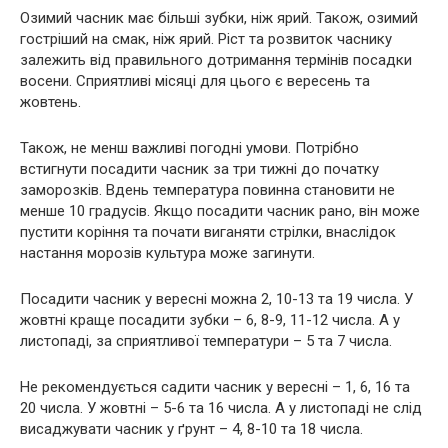
Озимий часник має більші зубки, ніж ярий. Також, озимий
гостріший на смак, ніж ярий. Ріст та розвиток часнику
залежить від правильного дотримання термінів посадки
восени. Сприятливі місяці для цього є вересень та
жовтень.
Також, не менш важливі погодні умови. Потрібно
встигнути посадити часник за три тижні до початку
заморозків. Вдень температура повинна становити не
менше 10 градусів. Якщо посадити часник рано, він може
пустити коріння та почати виганяти стрілки, внаслідок
настання морозів культура може загинути.
Посадити часник у вересні можна 2, 10-13 та 19 числа. У
жовтні краще посадити зубки – 6, 8-9, 11-12 числа. А у
листопаді, за сприятливої температури – 5 та 7 числа.
Не рекомендується садити часник у вересні – 1, 6, 16 та
20 числа. У жовтні – 5-6 та 16 числа. А у листопаді не слід
висаджувати часник у ґрунт – 4, 8-10 та 18 числа.