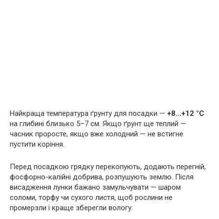
Найкраща температура ґрунту для посадки —
+8…+12 °C
на глибині близько 5–7 см. Якщо ґрунт ще теплий —
часник проросте, якщо вже холодний — не встигне
пустити коріння.
Перед посадкою грядку перекопують, додають перегній,
фосфорно-калійні добрива, розпушують землю. Після
висадження лунки бажано замульчувати — шаром
соломи, торфу чи сухого листя, щоб рослини не
промерзли і краще зберегли вологу.