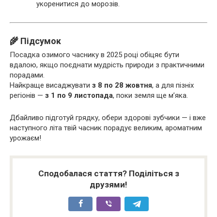
укоренитися до морозів.
🌾 Підсумок
Посадка озимого часнику в 2025 році обіцяє бути
вдалою, якщо поєднати мудрість природи з практичними
порадами.
Найкраще висаджувати
з 8 по 28 жовтня
, а для пізніх
регіонів —
з 1 по 9 листопада
, поки земля ще м’яка.
Дбайливо підготуй грядку, обери здорові зубчики — і вже
наступного літа твій часник порадує великим, ароматним
урожаєм!
Сподобалася стаття? Поділіться з
друзями!