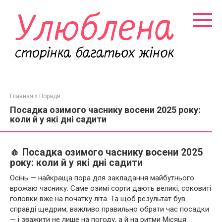
Перейти
к
контенту
Главная
»
Поради
Посадка озимого часнику восени 2025 року:
коли й у які дні садити
🧄 Посадка озимого часнику восени 2025
року: коли й у які дні садити
Осінь — найкраща пора для закладання майбутнього
врожаю часнику. Саме озимі сорти дають великі, соковиті
головки вже на початку літа. Та щоб результат був
справді щедрим, важливо правильно обрати час посадки
— і зважити не лише на погоду, а й на ритми Місяця.