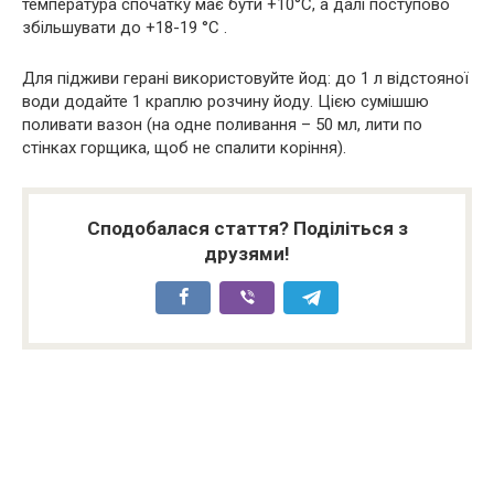
температура спочатку має бути +10°С, а далі поступово
збільшувати до +18-19 °С .
Для підживи герані використовуйте йод: до 1 л відстояної
води додайте 1 краплю розчину йоду. Цією сумішшю
поливати вазон (на одне поливання – 50 мл, лити по
стінках горщика, щоб не спалити коріння).
Сподобалася стаття? Поділіться з
друзями!