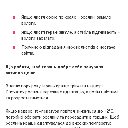
Якщо листя сохне по краях – рослині замало
вологи.
Якщо листя герані зів’яле, а стебла підгнивають –
вологи забагато.
Причиною відпадання нижніх листків є нестача
світла.
Що робити, щоб герань добре себе почувала і
активно цвіла:
В теплу пору року герань краще тримати надворі.
Спочатку рослина переживе адаптацію, а потім цвістиме
та розростатиметься.
Якщо надворі температура повітря знизиться до +2°С,
потрібно обрізати рослину та пересадити в горщик. Щоб
рослина краще адаптувалася до високих температур,