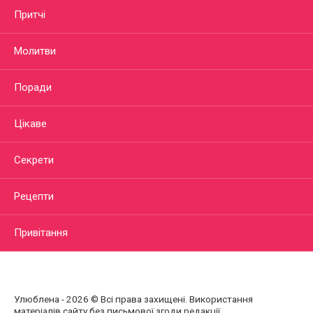
Притчі
Молитви
Поради
Цікаве
Секрети
Рецепти
Привітання
Улюблена - 2026 © Всі права захищені. Використання
матеріалів сайту без письмової згоди редакції