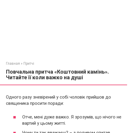
Главная
»
Притчі
Повчальна притча «Коштовний камінь».
Читайте її коли важко на душі
Одного разу зневірений у собі чоловік прийшов до
священика просити поради:
Отче, мені дуже важко. Я зрозумів, що нічого не
вартий у цьому житті.
Чому ти так вважаєш? – з подивом спитав