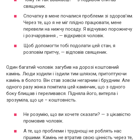
священик.
Спочатку в мене почалися проблеми зі здоров’ям.
Через те, що я не міг плідно працювати, мене
перевели на нижчу посаду. Я відчуваю порожнечу
і розчарування , — відкрився чоловік.
Щоб допомогти тобі подолати цей стан, я
розповім притчу, — відповів священик.
Один багатий чоловік загубив на дорозі коштовний
камінь. Люди ходили і їздили тим шляхом, притоптуючи
камінь в болото. Він став зовсім негарним і брудним. Але
одного разу жінка помітила цей камінчик, що з одного
боку блищав і переливався. Підняла його, витерла і
зрозуміла, що це – коштовність.
Не розумію, що ви хочете сказати? — з цікавістю
промовив чоловік.
А те, що проблеми і труднощі не роблять нас
гіршими. Камінь не втратив свою цінність через те,