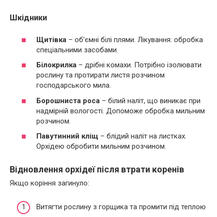
Шкідники
Щитівка
– об’ємні білі плями. Лікування: обробка
спеціальними засобами.
Білокрилка
– дрібні комахи. Потрібно ізолювати
рослину та протирати листя розчином
господарського мила.
Борошниста роса
– білий наліт, що виникає при
надмірній вологості. Допоможе обробка мильним
розчином.
Павутинний кліщ
– блідий наліт на листках.
Орхідею обробити мильним розчином.
Відновлення орхідеї після втрати коренів
Якщо коріння загинуло:
Витягти рослину з горщика та промити під теплою