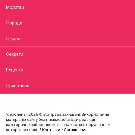
Молитви
Поради
Цікаве
Секрети
Рецепти
Привітання
Улюблена - 2026 © Всі права захищені. Використання
матеріалів сайту без письмової згоди редакції
категорично забороняється і вважається порушенням
авторських прав.*
Контакти
*
Соглашение