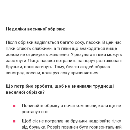
Недоліки весняної обрізки:
Після обрізки виділяється багато соку, пасоки. В цей час
гілки стають слабкими, а ті гілки що знаходяться вище
зовсім не отримують живлення. У результаті гілки можуть
засохнути. Якщо пасока потрапить на поруч розташовані
бруньки, вони загинуть. Тому, безліч людей обрізає
виноград восени, коли рух соку припиняється.
Що потрібно зробити, щоб не виникали труднощі
весняної обрізки?
Починайте обрізку з початком весни, коли ще не
розтанув сніг.
Щоб сік не потрапив на бруньки, надрізайте гілку
від бруньки. Розріз повинен бути горизонтальний,