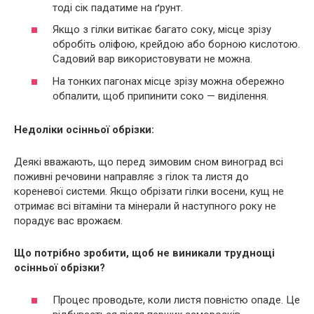
тоді сік падатиме на ґрунт.
Якщо з гілки витікає багато соку, місце зрізу
обробіть оліфою, крейдою або борною кислотою.
Садовий вар використовувати не можна.
На тонких пагонах місце зрізу можна обережно
обпалити, щоб припинити соко — виділення.
Недоліки осінньої обрізки:
Деякі вважають, що перед зимовим сном виноград всі
поживні речовини направляє з гілок та листя до
кореневої системи. Якщо обрізати гілки восени, кущ не
отримає всі вітаміни та мінерали й наступного року не
порадує вас врожаєм.
Що потрібно зробити, щоб не виникали труднощі
осінньої обрізки?
Процес проводьте, коли листя повністю опаде. Це