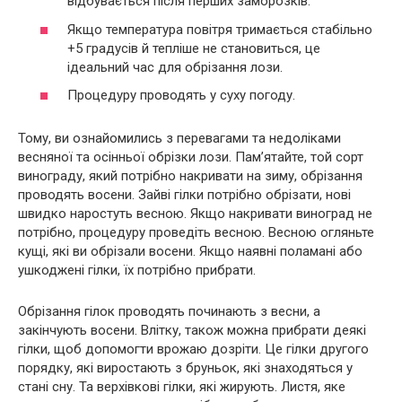
відбувається після перших заморозків.
Якщо температура повітря тримається стабільно
+5 градусів й тепліше не становиться, це
ідеальний час для обрізання лози.
Процедуру проводять у суху погоду.
Тому, ви ознайомились з перевагами та недоліками
весняної та осінньої обрізки лози. Пам’ятайте, той сорт
винограду, який потрібно накривати на зиму, обрізання
проводять восени. Зайві гілки потрібно обрізати, нові
швидко наростуть весною. Якщо накривати виноград не
потрібно, процедуру проведіть весною. Весною огляньте
кущі, які ви обрізали восени. Якщо наявні поламані або
ушкоджені гілки, їх потрібно прибрати.
Обрізання гілок проводять починають з весни, а
закінчують восени. Влітку, також можна прибрати деякі
гілки, щоб допомогти врожаю дозріти. Це гілки другого
порядку, які виростають з бруньок, які знаходяться у
стані сну. Та верхівкові гілки, які жирують. Листя, яке