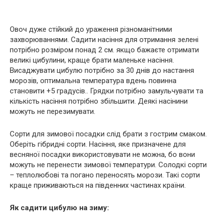
Овоч дуже стійкий до ураження різноманітними
захворюваннями. Садити насіння для отримання зелені
потрібно розміром понад 2 см. якщо бажаєте отримати
великі цибулини, краще брати маленьке насіння.
Висаджувати цибулю потрібно за 30 днів до настання
морозів, оптимальна температура вдень повинна
становити +5 градусів.. Грядки потрібно замульчувати та
кількість насіння потрібно збільшити. Деякі насінини
можуть не перезимувати.
Сорти для зимової посадки слід брати з гострим смаком.
Оберіть гібридні сорти. Насіння, яке призначене для
весняної посадки використовувати не можна, бо вони
можуть не перенести зимової температури. Солодкі сорти
– теплолюбові та погано переносять морози. Такі сорти
краще приживаються на південних частинах країни.
Як садити цибулю на зиму: