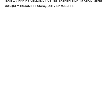
прогулянки на свіжому повітрі, активні ігри та спортивна
секція – незамінні складові у вихованні.