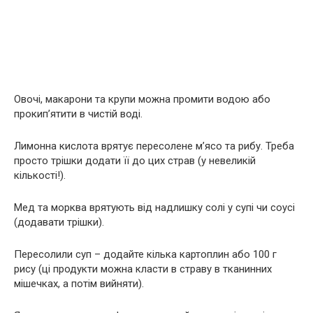
Овочі, макарони та крупи можна промити водою або
прокип’ятити в чистій воді.
Лимонна кислота врятує пересолене м’ясо та рибу. Треба
просто трішки додати її до цих страв (у невеликій
кількості!).
Мед та морква врятують від надлишку солі у супі чи соусі
(додавати трішки).
Пересолили суп – додайте кілька картоплин або 100 г
рису (ці продукти можна класти в страву в тканинних
мішечках, а потім вийняти).