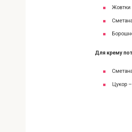
Жовтки к
Сметана
Борошно
Для крему пот
Сметана
Цукор –