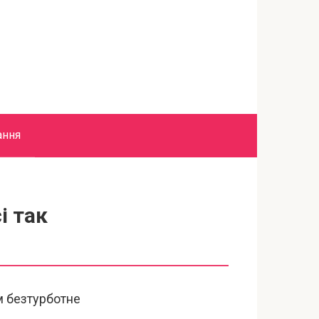
ання
і так
м безтурботне