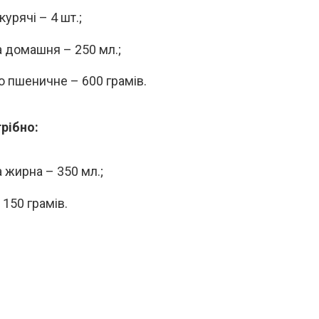
урячі – 4 шт.;
 домашня – 250 мл.;
 пшеничне – 600 грамів.
рібно:
 жирна – 350 мл.;
 150 грамів.