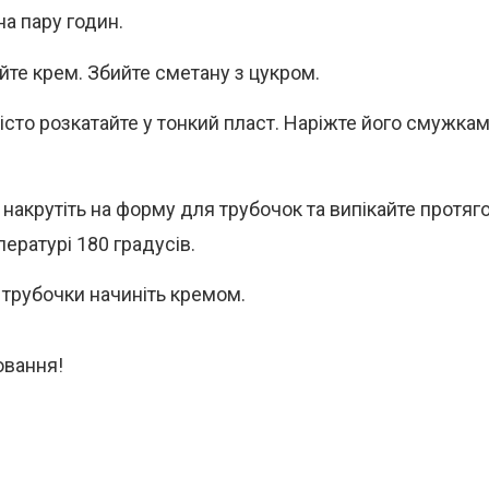
на пару годин.
йте крем. Збийте сметану з цукром.
тісто розкатайте у тонкий пласт. Наріжте його смужк
накрутіть на форму для трубочок та випікайте протяг
пературі 180 градусів.
 трубочки начиніть кремом.
вання!