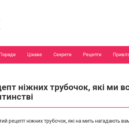
Поради
Цікаве
Секрети
Рецепти
Привіт
епт ніжних трубочок, які ми вс
итинстві
ий рецепт ніжних трубочок, які на мить нагадають ва