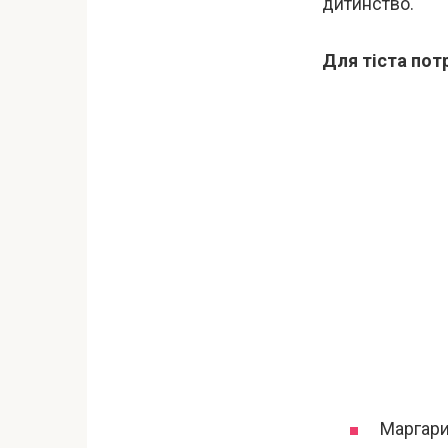
дитинство.
Для тіста пот
Маргари