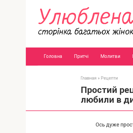
Перейти
к
контенту
Головна
Притчі
Молитви
Главная
»
Рецепти
Простий рец
любили в д
Ось дуже прост