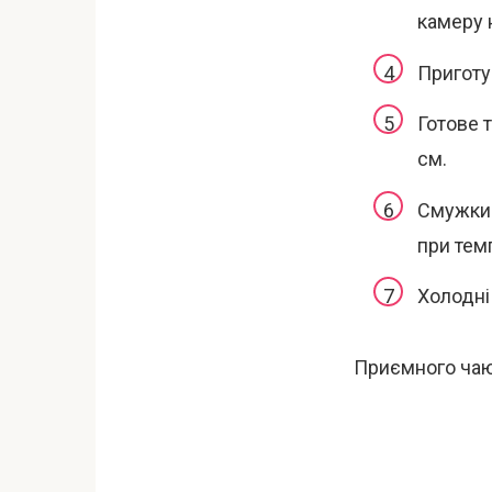
камеру 
Приготу
Готове 
см.
Смужки 
при тем
Холодні
Приємного чаю