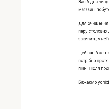
Засіб для чищ
магазині побуто
Для очищення к
пару столових 
закипить, у не
Цей засіб не т
потрібно протя
піни. Після пр
Бажаємо успіхі