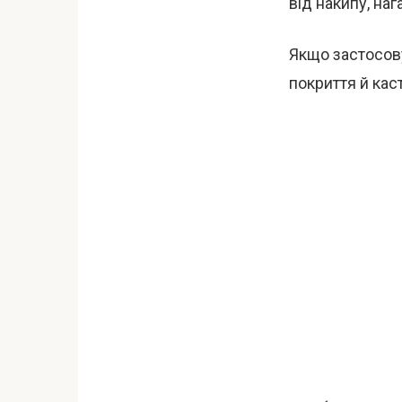
від накипу, на
Якщо застосов
покриття й ка