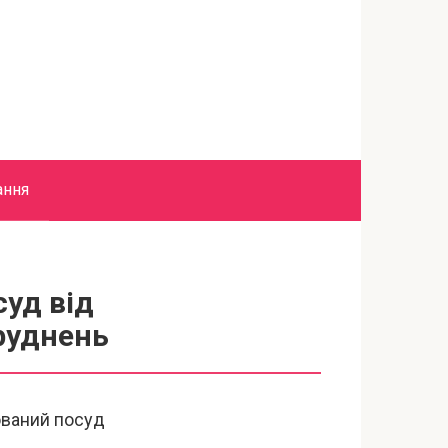
ання
суд від
бруднень
ований посуд