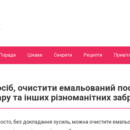
Поради
Цікаве
Секрети
Рецепти
Привіт
сіб, очистити емальований по
ару та інших різноманітних за
росто, без докладання зусиль, можна очистити емаль