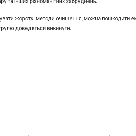
гару та інших різноманітних забруднень.
увати жорсткі методи очищення, можна пошкодити е
струлю доведеться викинути.