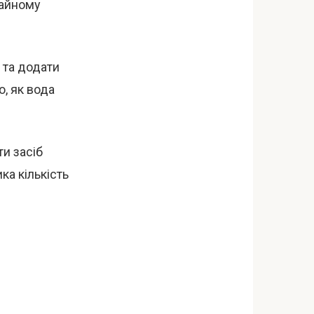
чайному
 та додати
о, як вода
ти засіб
ка кількість