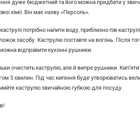
ення дуже бюджетний та його можна придбати у зви
вої хімії. Він має назву «Персоль».
аструлі потрібно налити воду, приблизно пів каструлі
ложок засобу. Каструлю поставте на вогонь. Після тог
ї можна відправити кухонні рушники.
ільки очистить каструлю, але й випре рушники. Кип’яти
гом 5 хвилин. Під час кипіння буде утворюватись вели
омийте каструлю звичайною губкою для посуду.
в!