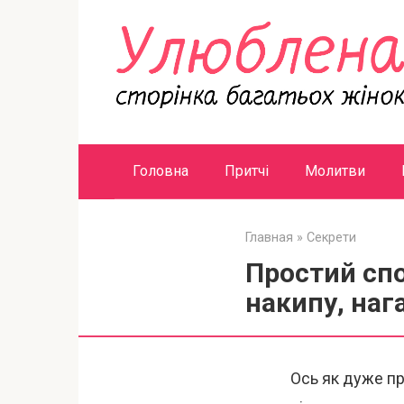
Перейти
к
контенту
Головна
Притчі
Молитви
Главная
»
Секрети
Простий спо
накипу, наг
Ось як дуже п