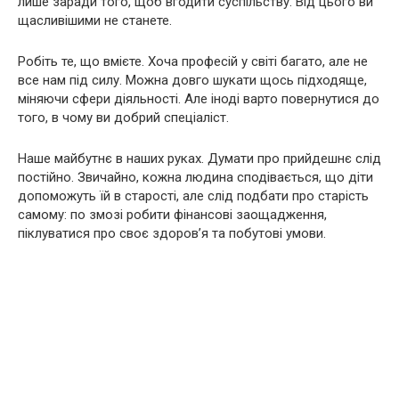
лише заради того, щоб вгодити суспільству. Від цього ви
щасливішими не станете.
Робіть те, що вмієте. Хоча професій у світі багато, але не
все нам під силу. Можна довго шукати щось підходяще,
міняючи сфери діяльності. Але іноді варто повернутися до
того, в чому ви добрий спеціаліст.
Наше майбутнє в наших руках. Думати про прийдешнє слід
постійно. Звичайно, кожна людина сподівається, що діти
допоможуть їй в старості, але слід подбати про старість
самому: по змозі робити фінансові заощадження,
піклуватися про своє здоров’я та побутові умови.