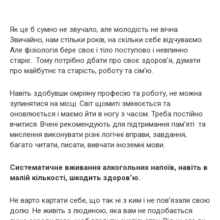
Як це б сумно не звучало, але молодість не вічна.
Звичайно, нам стільки років, на скільки себе відчуваємо.
Але фізіологія бере своє і тіло поступово і невпинно
старіє. Тому потрібно дбати про своє здоров’я, думати
про майбутнє та старість, роботу та сім’ю.
Навіть здобувши омріяну професію та роботу, не можна
зупинятися на місці. Світ щомиті змінюється та
оновлюється і маємо йти в ногу з часом. Треба постійно
вчитися. Вчені рекомендують для підтримання пам’яті та
мислення виконувати різні логічні вправи, завдання,
багато читати, писати, вивчати іноземні мови.
Систематичне вживання алкогольних напоїв, навіть в
малій кількості, шкодить здоров’ю.
Не варто картати себе, що так ні з ким і не пов’язали свою
долю. Не живіть з людиною, яка вам не подобається